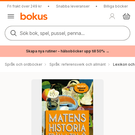
Fri frakt över 249 kr
•
Snabba leveranser
•
Billiga böcker
Sök bok, spel, pussel, penna...
Skapa nya rutiner – hälsoböcker upp till 50% →
Språk och ordböcker
Språk: referensverk och allmänt
Lexikon och