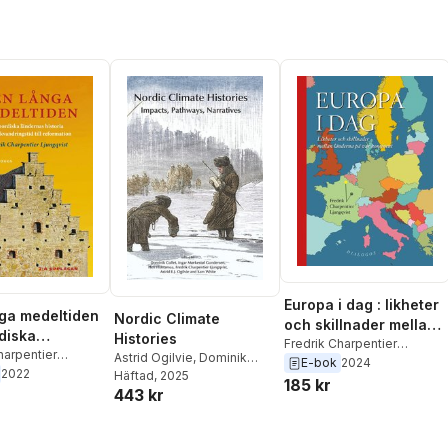
Europa i dag : likheter
ga medeltiden
Nordic Climate
och skillnader mellan
rdiska
Histories
länderna på vår
Fredrik Charpentier
as historia
harpentier
Astrid Ogilvie
,
Dominik
Ljungqvist
E-bok
2024
kontinent
t
2022
lkvandringstid
Collet
Häftad
,
, 2025
Sam White
,
Ingar
185 kr
443 kr
Mørkestøl Gundersen
,
ormation
Fredrik Charpentier
Ljungqvist
,
Heli Huhtamaa