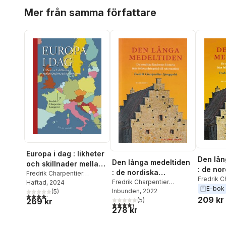
Hoppa över listan
Mer från samma författare
Europa i dag : likheter
Den lån
Den långa medeltiden
och skillnader mellan
: de no
: de nordiska
länderna på vår
Fredrik Charpentier
ländern
Fredrik C
ländernas historia
Fredrik Charpentier
Ljungqvist
Häftad
, 2024
kontinent
Ljungqvis
E-bok
från fo
Ljungqvist
Inbunden
, 2022
(
5
)
från folkvandringstid
4,2
utav 5 stjärnor. Totalt antal röster:
209 kr
till ref
269 kr
(
5
)
till reformation
4,4
utav 5 stjärnor. Totalt antal röster:
278 kr