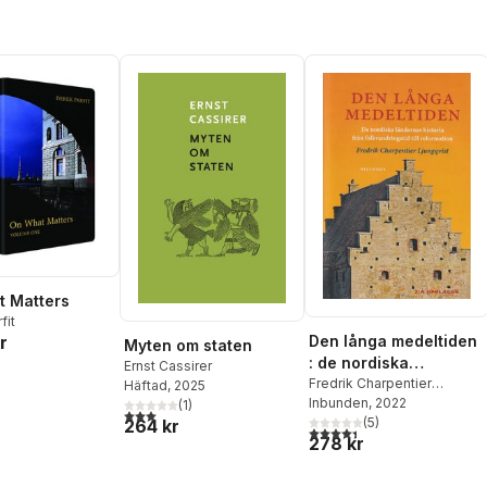
 Matters
fit
Den långa medeltiden
r
Myten om staten
: de nordiska
Ernst Cassirer
ländernas historia
Fredrik Charpentier
Häftad
, 2025
Ljungqvist
Inbunden
, 2022
från folkvandringstid
(
1
)
3,0
utav 5 stjärnor. Totalt antal röster:
(
5
)
264 kr
till reformation
4,4
utav 5 stjärnor. Totalt ant
278 kr