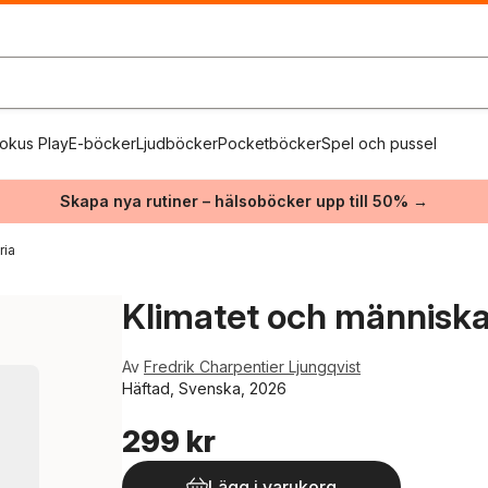
okus Play
E-böcker
Ljudböcker
Pocketböcker
Spel och pussel
Skapa nya rutiner – hälsoböcker upp till 50% →
ria
Klimatet och människa
Av
Fredrik Charpentier Ljungqvist
Häftad, Svenska, 2026
299 kr
Lägg i varukorg