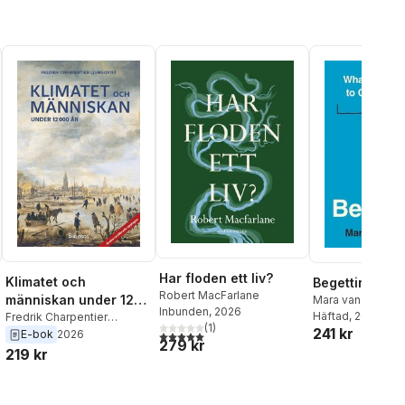
från Stockhol
universitets
studentkår
Har floden ett liv?
Klimatet och
Begetting
Robert MacFarlane
människan under 12
Mara van der Lug
Inbunden
, 2026
Häftad
, 2026
000 år
Fredrik Charpentier
(
1
)
241 kr
Ljungqvist
E-bok
2026
5,0
utav 5 stjärnor. Totalt antal röster:
279 kr
219 kr
al röster: