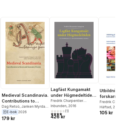
Lagfäst Kungamakt
Utbildning på
Medieval Scandinavia.
under Högmedeltiden
forskarnivå vi
Contributions to
– En komparativ
Fredrik Charpentier
Stockholms
Fredrik Charpenti
Ljungqvist
Inbunden
, 2016
Social and Economic
Dag Retsö
,
Janken Myrdal
,
internnordisk studie
Ljungqvist
Häftad
, 2015
universitet : r
(
1
)
Fredrik Charpentier
E-bok
2026
105 kr
History
4,0
utav 5 stjärnor. Totalt antal röster:
från studentk
426 kr
Ljungqvist
,
Olov Lund
179 kr
doktorandenk
2012/2013 : ra