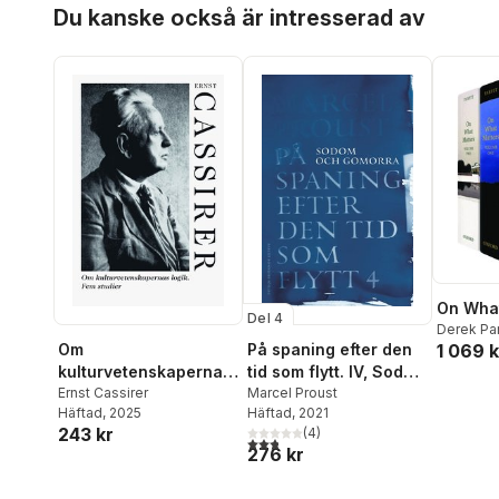
Hoppa över listan
Du kanske också är intresserad av
On What
Del 4
Derek Par
1 069 k
Om
På spaning efter den
kulturvetenskapernas
tid som flytt. IV, Sodom
logik. Fem studier
Ernst Cassirer
och Gomorra
Marcel Proust
Häftad
, 2025
Häftad
, 2021
243 kr
(
4
)
2,8
utav 5 stjärnor. Totalt antal röster:
276 kr