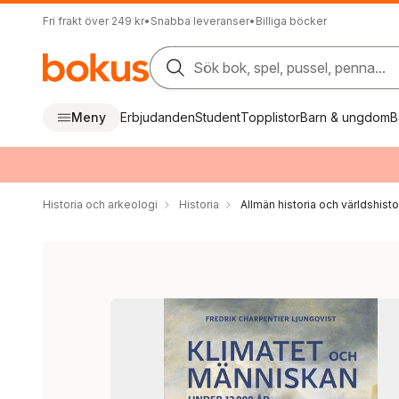
Fri frakt över 249 kr
•
Snabba leveranser
•
Billiga böcker
Sök bok, spel, pussel, penna...
Meny
Erbjudanden
Student
Topplistor
Barn & ungdom
B
Historia och arkeologi
Historia
Allmän historia och världshisto