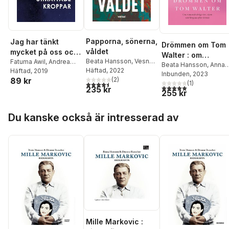
Papporna, sönerna,
Jag har tänkt
Drömmen om Tom
våldet
mycket på oss och
Walter : om
Beata Hansson
,
Vesna
våra utmattade
Fatuma Awil
,
Andrea
romansbedrägerie
Beata Hansson
,
Anna-
Prekopic
Häftad
, 2022
Malesevic
Häftad
, 2019
,
Jona Elings
kroppar
Sara Fire
Inbunden
, 2023
, skam och längta
89 kr
(
2
)
Knutsson
,
Meri Alarcón
,
(
1
)
4,5
utav 5 stjärnor. Totalt antal röster:
efter kärlek
5,0
utav 5 stjärnor. Tota
235 kr
Andreas Svanberg
,
255 kr
Maria Hamberg
,
Sara
Gust
,
Karin Nilsson
,
Hoppa över listan
Du kanske också är intresserad av
Freke Räihä
,
Helene
Rådberg
,
Karin Råghall
,
Ina Hallström
,
Leif
Lindström
,
Carola
Ankarborg
,
Anna
Arvidsdotter
,
Silas Aliki
,
Erik Haking
,
Beata
Hansson
,
Towe Falk
,
Don Elias
,
Henrik
Bromander
,
Tommy
Sundvall
,
Linda
Wagenius
,
Helena
Mille Markovic :
Gillinger
,
Jonas Bengt