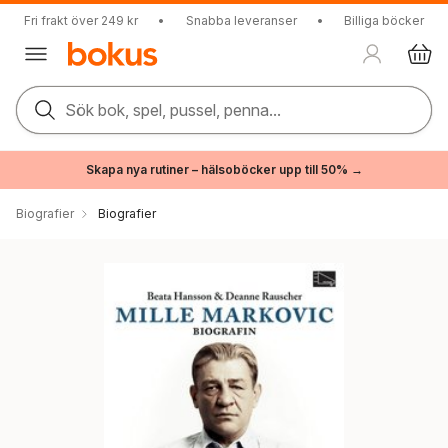
Fri frakt över 249 kr
•
Snabba leveranser
•
Billiga böcker
Sök bok, spel, pussel, penna...
Skapa nya rutiner – hälsoböcker upp till 50% →
Biografier
Biografier