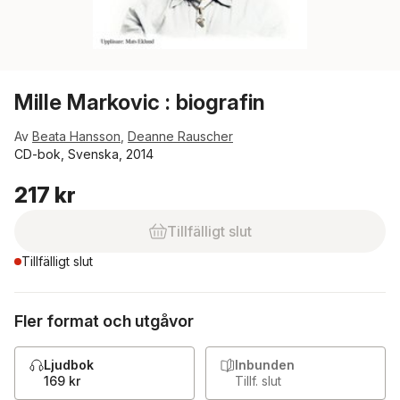
Mille Markovic : biografin
Av
Beata Hansson
,
Deanne Rauscher
CD-bok, Svenska, 2014
217 kr
Tillfälligt slut
Tillfälligt slut
Fler format och utgåvor
Ljudbok
Inbunden
169 kr
Tillf. slut