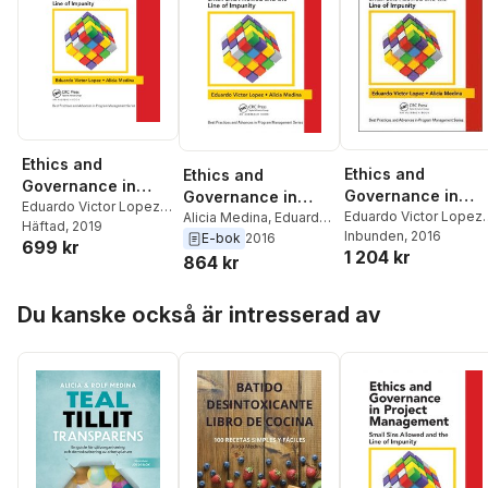
Ethics and
Ethics and
Ethics and
Governance in
Governance in
Governance in
Project
Eduardo Victor Lopez
,
Project
Eduardo Victor Lopez
,
Project
Alicia Medina
,
Eduardo
Alicia Medina
Häftad
, 2019
Management
Alicia Medina
Inbunden
, 2016
Victor Lopez
Management
E-bok
2016
Management
699 kr
1 204 kr
864 kr
Hoppa över listan
Du kanske också är intresserad av