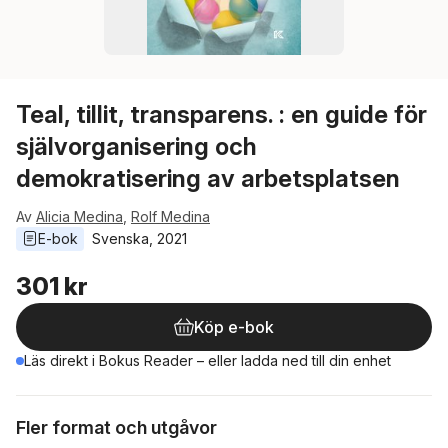
Teal, tillit, transparens. : en guide för
självorganisering och
demokratisering av arbetsplatsen
Av
Alicia Medina
,
Rolf Medina
E-bok
Svenska
, 
2021
301 kr
Köp e-bok
Läs direkt i Bokus Reader – eller ladda ned till din enhet
Fler format och utgåvor