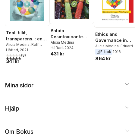
Batido
Teal, tillit,
Ethics and
Desintoxicante
transparens. : en
Governance in
Libro de Cocina
Alicia Medina
guide för
Alicia Medina
,
Rolf
Project
Alicia Medina
,
Eduard
Häftad
, 2024
Medina
Häftad
, 2021
självorganisering
Victor Lopez
E-bok
2016
Management
431 kr
(
8
)
och
5,0
utav 5 stjärnor. Totalt antal röster:
864 kr
341 kr
demokratisering av
arbetsplatsen
Mina sidor
Hjälp
Om Bokus