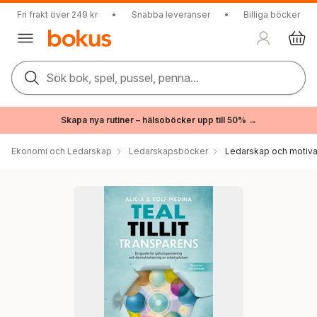
Fri frakt över 249 kr
•
Snabba leveranser
•
Billiga böcker
Sök bok, spel, pussel, penna...
Skapa nya rutiner – hälsoböcker upp till 50% →
Ekonomi och Ledarskap
Ledarskapsböcker
Ledarskap och motiva