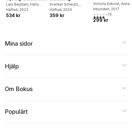
Victoria Enkvist
,
Anna
g : några
Lars Bejstam
,
Hans
Sverker Scheutz
,
Gustafsson
Inbunden
, 2017
,
Jeffrey B.
Eklund
Häftad
,
, 2023
Victoria Enkvist
,
Hedvig Bernitz
Häftad
, 2024
,
rättsvetenskapliga
Hall
,
Lotta Lerwall
(
1
)
,
Ulf 
534 kr
359 kr
Anna Gustafsson
,
Olle
Susanne Fransson
,
uppsatser om
4,0
utav 5 stjärnor. Tota
299 kr
Lundgren
,
Mats
Lundin
,
Gustaf Wall
Torbjörn Ingvarsson
,
skolan
Lundström
,
Johanna
Anders Ivarsson
Ringarp
,
David Ryffé
Westerberg
,
Lotta
Lerwall
,
Lena
Marcusson
,
David
Mina sidor
Ryffé
,
Gustaf Wall
Hjälp
Om Bokus
Populärt