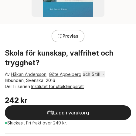
Provläs
Skola för kunskap, valfrihet och
trygghet?
Av
Håkan Andersson
,
Göte Appelberg
och 5 till
Inbunden, Svenska, 2016
Del 1 i serien
Institutet för utbildningsrätt
242 kr
Lägg i varukorg
Skickas
.
Fri frakt över 249 kr.