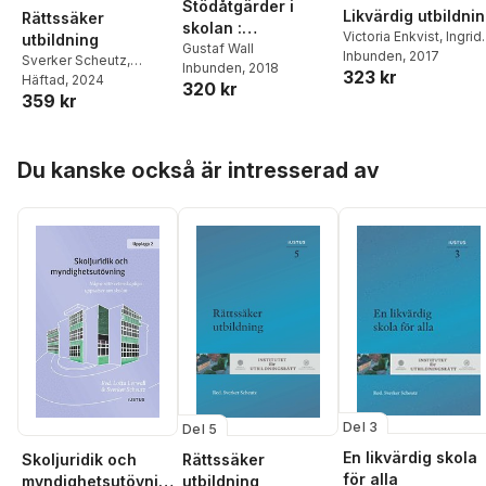
Stödåtgärder i
Likvärdig utbildni
Rättssäker
skolan :
Victoria Enkvist
,
Ingrid
utbildning
likvärdighet,
Gustaf Wall
Helmius
Inbunden
,
Johan Höök
, 2017
,
Sverker Scheutz
,
Inbunden
, 2018
handläggning och
323 kr
Lotta Lerwall
,
Olle
Hedvig Bernitz
Häftad
, 2024
,
320 kr
byråkratisk
Lundin
,
Gustaf Wall
,
359 kr
Susanne Fransson
,
symbolik
Kavot Zillén
Torbjörn Ingvarsson
,
Anders Ivarsson
Hoppa över listan
Westerberg
,
Lotta
Du kanske också är intresserad av
Lerwall
,
Lena
Marcusson
,
David
Ryffé
,
Gustaf Wall
Del 3
Del 5
En likvärdig skola
Skoljuridik och
Rättssäker
för alla
myndighetsutövnin
utbildning