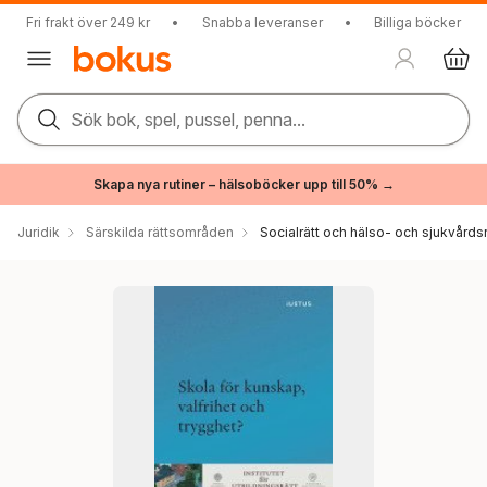
Fri frakt över 249 kr
•
Snabba leveranser
•
Billiga böcker
Sök bok, spel, pussel, penna...
Skapa nya rutiner – hälsoböcker upp till 50% →
Juridik
Särskilda rättsområden
Socialrätt och hälso- och sjukvårdsr