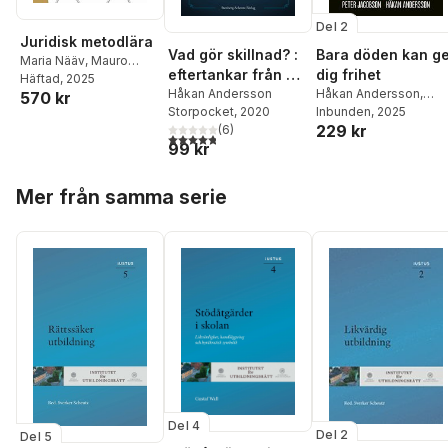
Del 2
Juridisk metodlära
Vad gör skillnad? :
Bara döden kan g
Maria Nääv
,
Mauro
eftertankar från en
dig frihet
Zamboni
Häftad
, 2025
,
Håkan
själsdoktor
Håkan Andersson
Håkan Andersson
,
570 kr
Andersson
,
Antonina
Storpocket
, 2020
Peter Jacobson
Inbunden
, 2025
Bakardjieva Engelbrekt
,
229 kr
(
6
)
Vladimir Bastidas
4,8
utav 5 stjärnor. Totalt antal röster:
99 kr
Venegas
,
Maria Grahn-
Farley
,
Minna Gräns
,
Hoppa över listan
Håkan Hydén
,
Jan
Mer från samma serie
Kleineman
,
Jannice
Käll
,
Max Lyles
,
Jane
Reichel
,
Mårten Schultz
,
Torben Spaak
,
Wanna
Svedberg Andersson
,
Eva-Maria Svensson
,
Filippo Valguarnera
,
Peter Wahlgren
Del 4
Del 2
Del 5