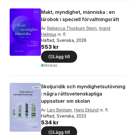
Makt, myndighet, människa : en
lärobok i speciell förvaltningsrätt
Av
Rebecca Thorburn Stern
,
Ingrid
Helmius
m. fl.
Häftad, Svenska, 2026
553 kr
Lägg till
Skickas
Skoljuridik och myndighetsutövning
: några rättsvetenskapliga
uppsatser om skolan
Av
Lars Bejstam
,
Hans Eklund
m. fl.
Häftad, Svenska, 2023
534 kr
Lägg till