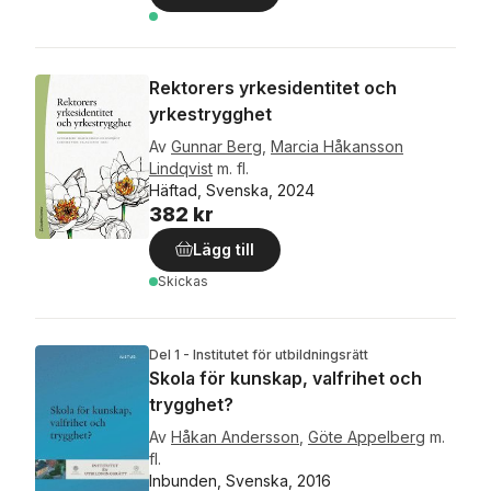
Rektorers yrkesidentitet och
yrkestrygghet
Av
Gunnar Berg
,
Marcia Håkansson
Lindqvist
m. fl.
Häftad, Svenska, 2024
382 kr
Lägg till
Skickas
Del 1 - Institutet för utbildningsrätt
Skola för kunskap, valfrihet och
trygghet?
Av
Håkan Andersson
,
Göte Appelberg
m.
fl.
Inbunden, Svenska, 2016