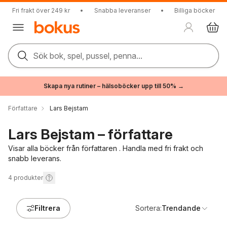
Fri frakt över 249 kr
•
Snabba leveranser
•
Billiga böcker
Sök bok, spel, pussel, penna...
Skapa nya rutiner – hälsoböcker upp till 50% →
Författare
Lars Bejstam
Lars Bejstam – författare
Visar alla böcker från författaren . Handla med fri frakt och
snabb leverans.
4
produkter
Filtrera
Sortera:
Trendande