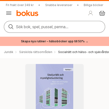
Fri frakt över 249 kr
•
Snabba leveranser
•
Billiga böcker
Sök bok, spel, pussel, penna...
Skapa nya rutiner – hälsoböcker upp till 50% →
Juridik
Särskilda rättsområden
Socialrätt och hälso- och sjukvårdsr