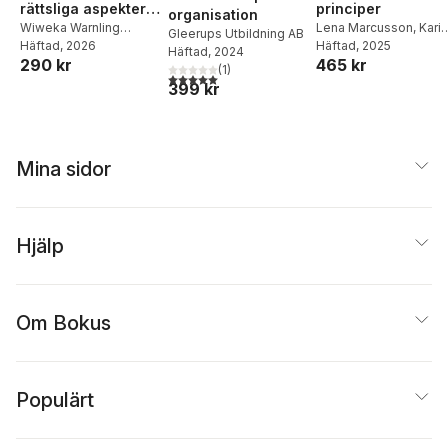
Styf
,
Nina Svensson
,
rättsliga aspekter
principer
organisation
Katina Thelin
,
Lars
och etiska
Wiweka Warnling
Lena Marcusson
,
Karin
Gleerups Utbildning AB
Torin
,
Anna Unné
,
Malin
Conradson
Häftad
, 2026
,
Lena
Åhman
Häftad
,
, 2025
Jane Reichel
,
dilemman
Häftad
, 2024
Österlind
,
Anna Östlin
290 kr
465 kr
Sandström
,
Henrik
Fredrik Sterzel
,
(
1
)
Brismark
5,0
utav 5 stjärnor. Totalt antal röster:
Ahlenius
Thomas Bull
,
Ingrid
399 kr
Helmius
,
Lotta Lerwall
,
Olle Lundin
,
Gustaf Wal
Mina sidor
Hjälp
Om Bokus
Populärt