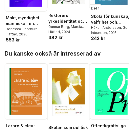
Del 1
Rektorers
Skola för kunskap
Makt, myndighet,
yrkesidentitet och
valfrihet och
människa : en
yrkestrygghet
Gunnar Berg
,
Marcia
trygghet?
Håkan Andersson
,
Göt
lärobok i speciell
Rebecca Thorburn
Håkansson Lindqvist
Häftad
, 2024
,
Appelberg
Inbunden
, 2016
,
Lars
Stern
Häftad
,
Ingrid Helmius
, 2026
,
förvaltningsrätt
382 kr
Christer Wede
,
Frank
242 kr
Bejstam
,
Andreas
553 kr
Lars Bejstam
,
Therése
Sundh
,
Jonas Almqvist
,
Bergh
,
Hans Eklund
,
Fridström Montoya
,
Lars Bejstam
,
Kerstin
Anna Gustafsson
,
Hoppa över listan
Ewa Axelsson
,
Lotta
Du kanske också är intresserad av
Bladini
,
Göran Bostedt
,
Johanna Ringarp
Lerwall
,
Jan Darpö
Gabriella Ekström
Filipsson
,
Karin
Fridholm
,
Mikael
Hellstadius
,
Åsa
Jerfsten
,
Sandra Lund
,
Daniel Nordholm
,
Anette Olin Almqvist
,
Jan Perselli
,
Anna
Rantala
,
Malin
Rönnqvist
,
Susanne
Sahlin
,
Monica
Sjöstrand
,
Pia Skott
,
Mårten Sohlberg
,
Magnus Stark
,
Maria
Lärare & elev :
Offentligrättsliga
Skolan som politisk