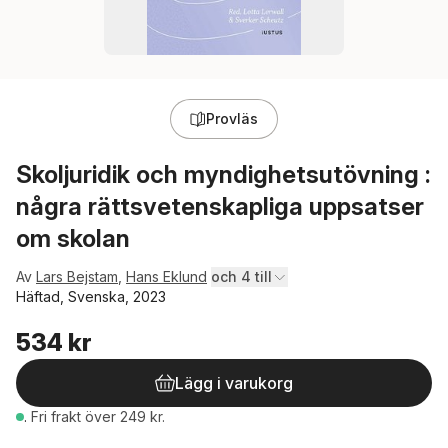
Provläs
Skoljuridik och myndighetsutövning :
några rättsvetenskapliga uppsatser
om skolan
Av
Lars Bejstam
,
Hans Eklund
och 4 till
Häftad, Svenska, 2023
534 kr
Lägg i varukorg
.
Fri frakt över 249 kr.