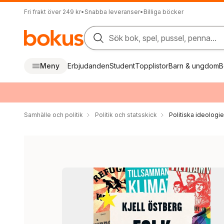
Fri frakt över 249 kr
•
Snabba leveranser
•
Billiga böcker
Sök bok, spel, pussel, penna...
Meny
Erbjudanden
Student
Topplistor
Barn & ungdom
B
Samhälle och politik
Politik och statsskick
Politiska ideologie