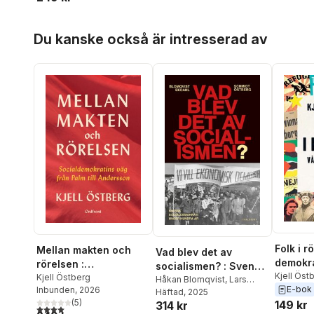
Hoppa över listan
Du kanske också är intresserad av
Folk i r
Mellan makten och
Vad blev det av
demokra
rörelsen :
socialismen? : Svensk
Kjell Öst
socialdemokratins väg
Kjell Östberg
socialdemokrati under
Håkan Blomqvist
,
Lars
E-bok
Inbunden
, 2026
från Palm till
Ekdahl
Häftad
,
, 2025
Werner Schmidt
,
hundra år
(
5
)
149 kr
314 kr
Kjell Östberg
Andersson
4,0
utav 5 stjärnor. Totalt antal röster: