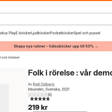
okus Play
E-böcker
Ljudböcker
Pocketböcker
Spel och pussel
Skapa nya rutiner – hälsoböcker upp till 50% →
r och rörelser
Folk i rörelse : vår dem
Av
Kjell Östberg
Inbunden, Svenska, 2021
(
5
)
4,8
utav 5 stjärnor. Totalt antal röster:
219 kr