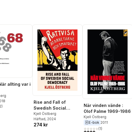
är allting var i
berg
2018
Rise and Fall of
När vinden vände :
2
)
Swedish Social
stjärnor. Totalt antal röster:
Olof Palme 1969-1986
Democracy
Kjell Östberg
Kjell Östberg
Häftad
, 2024
E-bok
2011
274 kr
(
1
)
4,0
utav 5 stjärnor. Totalt ant