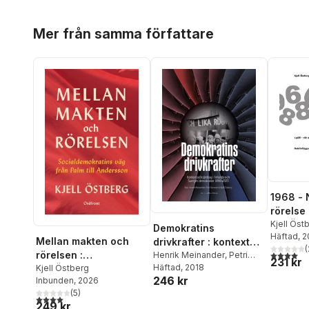
Hoppa över listan
Mer från samma författare
1968 - N
rörelse
Kjell Öst
Demokratins
Häftad
, 
Mellan makten och
drivkrafter : kontext
(
4,0
utav 5 
rörelsen :
och särdrag i Sveriges
Henrik Meinander
,
Petri
231 kr
Karonen
Häftad
, 2018
,
Kjell Östberg
socialdemokratins väg
Kjell Östberg
och Finlands
246 kr
Inbunden
, 2026
från Palm till
demokratier 1890–
(
5
)
Andersson
2020
4,0
utav 5 stjärnor. Totalt antal röster:
249 kr