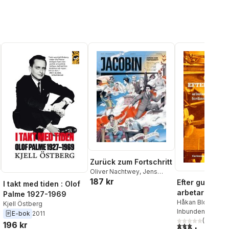
Zurück zum Fortschritt
Oliver Nachtwey
,
Jens
187 kr
Becker
,
Nicole
Efter guldålder
I takt med tiden : Olof
Kleinheisterkamp-
arbetarrörels
Palme 1927-1969
González
,
Huw Paige
,
Nils
fordismens sl
Håkan Blomqvist
Kjell Östberg
Schniederjann
,
Samuel
Schmidt
Inbunden
,
Lars Ek
, 2012
E-bok
2011
Farber
,
Thomas Flierl
,
Lindqvist
(
,
1
)
Samuel
196 kr
3,0
utav 5 stjärnor
Benjamin Opratko
,
Oleg
al röster: