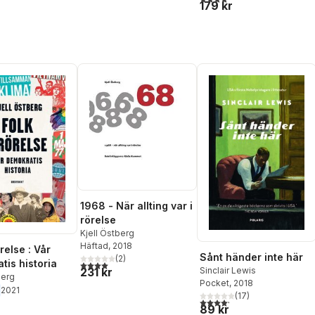
179 kr
1968 - När allting var i
rörelse
Kjell Östberg
Häftad
, 2018
örelse : Vår
Sånt händer inte här
(
2
)
tis historia
4,0
utav 5 stjärnor. Totalt antal röster:
Sinclair Lewis
231 kr
berg
Pocket
, 2018
2021
(
17
)
4,2
utav 5 stjärnor. Totalt ant
89 kr