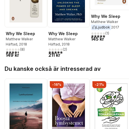
Why We Sleep
Matthew Walker
Ljudbok
2017
Why We Sleep
(
1
)
Why We Sleep
5,0
utav 5 stjärnor. Tota
145 kr
Matthew Walker
Matthew Walker
Häftad
, 2018
Häftad
, 2018
(
2
)
(
8
)
5,0
utav 5 stjärnor. Totalt antal röster:
4,5
utav 5 stjärnor. Totalt antal röster:
211 kr
149 kr
Hoppa över listan
Du kanske också är intresserad av
-16%
-21%