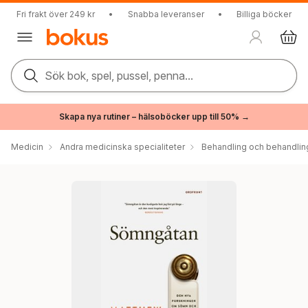
Fri frakt över 249 kr
•
Snabba leveranser
•
Billiga böcker
Sök bok, spel, pussel, penna...
Skapa nya rutiner – hälsoböcker upp till 50% →
Medicin
Andra medicinska specialiteter
Behandling och behandli