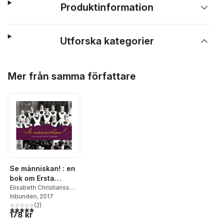
Produktinformation
Utforska kategorier
Hoppa över listan
Mer från samma författare
Se människan! : en
bok om Ersta
diakoni
Elisabeth Christiansson
,
Motzi Eklöf
Inbunden
, 2017
,
Karin
Jansson Myhr
(
2
)
,
Nils
5,0
utav 5 stjärnor. Totalt antal röster:
178 kr
Johan Tjärnlund