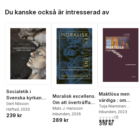
Hoppa över listan
Du kanske också är intresserad av
Socialetik i
Maktlösa men
Moralisk excellens.
Svenska kyrkan
värdiga : om
Om att överträffa
under 1900-talet
Gert Nilsson
fattigdom och tidi
Tuija Nieminen
plikten
Mats J. Hansson
Häftad
, 2020
Kristofersson
Inbunden
, 2023
välfärd från
Inbunden
, 2026
239 kr
(
1
)
antikens Rom till
289 kr
5,0
utav 5 stjärnor. Tota
319 kr
1500-talet