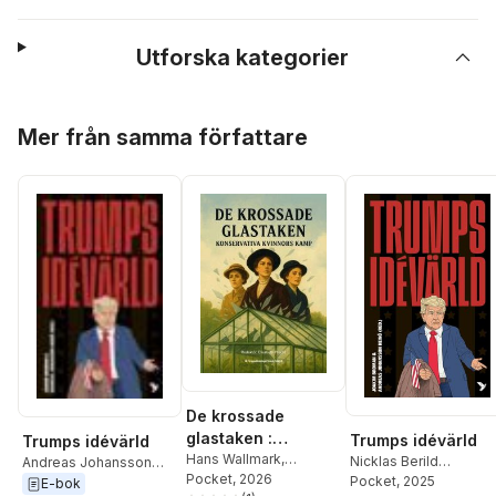
Utforska kategorier
Hoppa över listan
Mer från samma författare
De krossade
glastaken :
Trumps idévärld
Trumps idévärld
konservativa
Hans Wallmark
,
Nicklas Berild
Andreas Johansson
Elisabeth Svantesson
Pocket
, 2026
,
kvinnors kamp
Lundblad
Pocket
, 2025
,
Fredrik
Heinö
,
Joakim Broman
,
E-bok