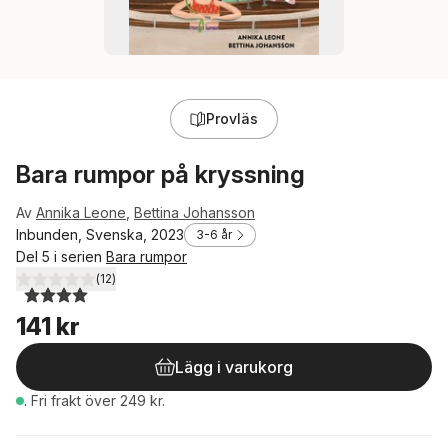
Provläs
Bara rumpor på kryssning
Av
Annika Leone
,
Bettina Johansson
Inbunden, Svenska, 2023
3-6 år
Del 5 i serien
Bara rumpor
(
12
)
4,0
utav 5 stjärnor. Totalt antal röster:
141 kr
Lägg i varukorg
.
Fri frakt över 249 kr.