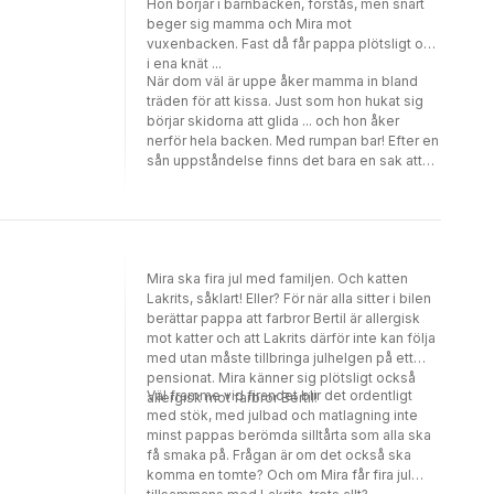
Hon börjar i barnbacken, förstås, men snart
beger sig mamma och Mira mot
vuxenbacken. Fast då får pappa plötsligt ont
i ena knät ...
När dom väl är uppe åker mamma in bland
träden för att kissa. Just som hon hukat sig
börjar skidorna att glida ... och hon åker
nerför hela backen. Med rumpan bar! Efter en
sån uppståndelse finns det bara en sak att
göra -- att koppla av i bastun. Och varför inte
prova på att vinterbada?!
Mira ska fira jul med familjen. Och katten
Lakrits, såklart! Eller? För när alla sitter i bilen
berättar pappa att farbror Bertil är allergisk
mot katter och att Lakrits därför inte kan följa
med utan måste tillbringa julhelgen på ett
pensionat. Mira känner sig plötsligt också
Väl framme vid firandet blir det ordentligt
allergisk mot farbror Bertil!
med stök, med julbad och matlagning inte
minst pappas berömda silltårta som alla ska
få smaka på. Frågan är om det också ska
komma en tomte? Och om Mira får fira jul