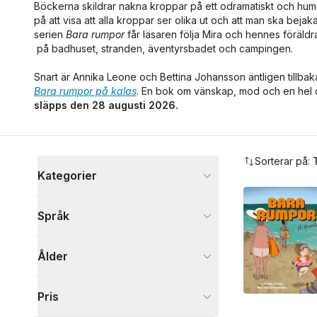
Böckerna skildrar nakna kroppar på ett odramatiskt och humori
på att visa att alla kroppar ser olika ut och att man ska bejaka
serien
Bara rumpor
får läsaren följa Mira och hennes föräl
på badhuset, stranden, äventyrsbadet och campingen.
Snart är Annika Leone och Bettina Johansson äntligen tillbak
Bara rumpor på kalas
. En bok om vänskap, mod och en hel d
släpps den 28 augusti 2026.
Hoppa över filtreringsmeny
Sorterar på:
Kategorier
Böcker
Språk
Barn och ungdom
9
Visa fler
Ålder
Visa fler
Pris