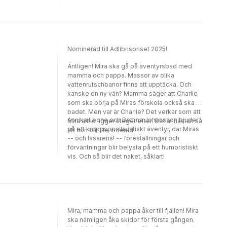
berättelser som lockar till skratt har det gjort
serien till många barns favoritböcker.
Nominerad till Adlibrispriset 2025!
Äntligen! Mira ska gå på äventyrsbad med
mamma och pappa. Massor av olika
vattenrutschbanor finns att upptäcka. Och
kanske en ny vän? Mamma säger att Charlie
som ska börja på Miras förskola också ska till
badet. Men var är Charlie? Det verkar som att
Annika Leone och Bettina Johansson bjuder
Mira alltid ligger steget efter. Det är nästan så
på ett kroppspositivistiskt äventyr, där Miras
att hon blir lite irriterad!
-- och läsarens! -- föreställningar och
förväntningar blir belysta på ett humoristiskt
vis. Och så blir det naket, såklart!
Mira, mamma och pappa åker till fjällen! Mira
ska nämligen åka skidor för första gången.