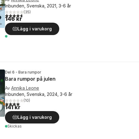
Inbunden, Svenska, 2021, 3-6 år
(
35
)
4,7
utav 5 stjärnor. Totalt antal röster:
146 kr
Lägg i varukorg
Del 6 - Bara rumpor
Bara rumpor på julen
Av
Annika Leone
Inbunden, Svenska, 2024, 3-6 år
(
10
)
4,0
utav 5 stjärnor. Totalt antal röster:
141 kr
Lägg i varukorg
Skickas