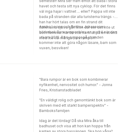
semester! Mira ser fram emot att bada i stora
havet och testa sitt nya cyklop. För det finns
väl inga hajar i vattnet ... eller? Pappa vill inte
bada på stranden där alla turisterna trängs --
han har hört talas om en fin strand dit
Annika Leone och Bettina Johanssons
italienarna själva går. Men där ser det inte ut
bilderbok Bara rumpor blev en succé när den
som hemma. Har de inte hamnat på en strand
utkom 2019. Bara rumpor på stranden
med lite väl många bara rumpor?!
kommer inte att göra någon läsare, barn som
vuxen, besviken!
"Bara rumpor är en bok som kombinerar
nyfikenhet, nervositet och humor." - Jonna
Fries, Kristianstadbladet
"En väldigt rolig och genomtänkt bok som är
skriven med ett starkt barnperspektiv" -
Barnboksfamiljen
Idag är det lördag! Då ska Mira åka till
badhuset och visa att hon kan hoppa från
kanten av stora bassängen. Ska hon våga?