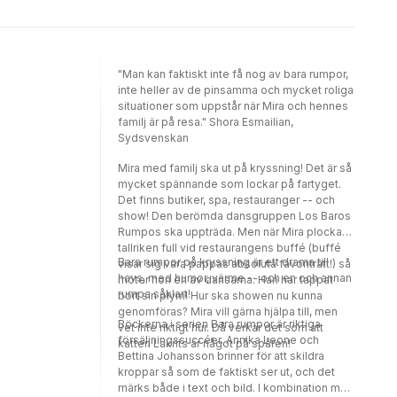
varandra efter hur vi ser ut. Allt berättat ur
Miras perspektiv, såklart!
"Man kan faktiskt inte få nog av bara rumpor,
inte heller av de pinsamma och mycket roliga
situationer som uppstår när Mira och hennes
familj är på resa." Shora Esmailian,
Sydsvenskan
Mira med familj ska ut på kryssning! Det är så
mycket spännande som lockar på fartyget.
Det finns butiker, spa, restauranger -- och
show! Den berömda dansgruppen Los Baros
Rumpos ska uppträda. Men när Mira plockar
tallriken full vid restaurangens buffé (buffé
Bara rumpor på kryssning är ett drama till
visar sig vara pappas absoluta favoriträtt!) så
havs, med humor, värme -- och en och annan
möter hon en av dansarna. Han har tappat
rumpa såklart!
bort sin plym! Hur ska showen nu kunna
genomföras? Mira vill gärna hjälpa till, men
Böckerna i serien Bara rumpor är riktiga
vet inte riktigt hur. Då verkar det som att
försäljningssuccéer. Annika Leone och
katten Lakrits är något på spåren!
Bettina Johansson brinner för att skildra
kroppar så som de faktiskt ser ut, och det
märks både i text och bild. I kombination med