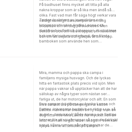
På badhuset finns mycket att titta på alla
nakna kroppar som är så lika men ändå så
olika. Fast vad man får säga högt verkar vara
Texten är skriven av journalisten och
väldigt känsligt! Bara rumpor är en rolig
kroppspositivisten Annika Leone och
bilderbok om en dag på badhuset. Men
illustrerad av Bettina Johansson, illustratören
också en bok om våra kroppar, om nakenhet
bakom Kivi och monsterhund, den första
och om att bejaka och glädjas åt sin kropp.
barnboken som använde hen som
pronomen.
Mira, mamma och pappa ska campa i
familjens mysiga husvagn. Och de lyckas
hitta en fantastisk plats precis vid sjön. Men
när pappa vaknar så upptäcker han att de har
sällskap av några typer som nästan ser
farliga ut, de har motorcyklar och allt. En som
Bara rumpor-böckerna av Annika Leone och
trivs särskilt bra på campingen är katten
Bettina Johansson har blivit en riktig -- ja, så
Lakrits. Han träffar snabbt en ny vän! Men en
är det -- braksuccé! Både Annika och Bettina
dag hittar inte Mira Lakrits hur mycket hon än
brinner för att visa kroppar så som de faktiskt
letar. Kan han ha gått vilse i skogen? Vem kan
ser ut. I Bara rumpor på camping visar de
hjälpa henne att leta rätt på Lakrits?
dessutom hur fel det kan bli när vi dömer