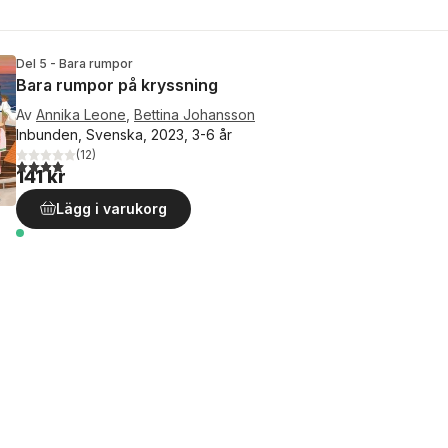
Del 5 - Bara rumpor
Bara rumpor på kryssning
Av
Annika Leone
,
Bettina Johansson
Inbunden, Svenska, 2023, 3-6 år
(
12
)
4,0
utav 5 stjärnor. Totalt antal röster:
141 kr
Lägg i varukorg