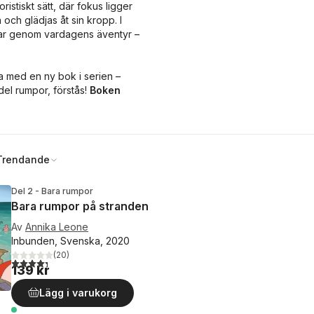
stiskt sätt, där fokus ligger
 och glädjas åt sin kropp. I
drar genom vardagens äventyr –
a med en ny bok i serien –
el rumpor, förstås!
Boken
Trendande
Del 2 - Bara rumpor
Bara rumpor på stranden
Av
Annika Leone
Inbunden, Svenska, 2020
(
20
)
4,3
utav 5 stjärnor. Totalt antal röster:
139 kr
Lägg i varukorg