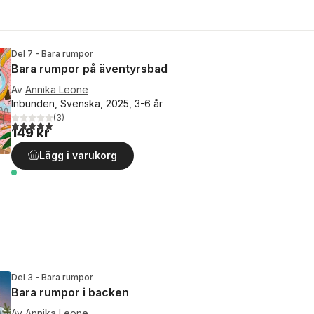
Del 7 - Bara rumpor
Bara rumpor på äventyrsbad
Av
Annika Leone
Inbunden, Svenska, 2025, 3-6 år
(
3
)
5,0
utav 5 stjärnor. Totalt antal röster:
149 kr
Lägg i varukorg
Del 3 - Bara rumpor
Bara rumpor i backen
Av
Annika Leone