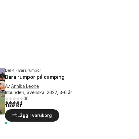
Del 4 - Bara rumpor
Bara rumpor på camping
Av
Annika Leone
Inbunden, Svenska, 2022, 3-6 år
(
6
)
4,5
utav 5 stjärnor. Totalt antal röster:
169 kr
Lägg i varukorg