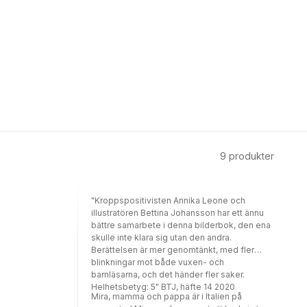
9
produkter
"Kroppspositivisten Annika Leone och
illustratören Bettina Johansson har ett ännu
bättre samarbete i denna bilderbok, den ena
skulle inte klara sig utan den andra.
Berättelsen är mer genomtänkt, med fler
blinkningar mot både vuxen- och
barnläsarna, och det händer fler saker.
Helhetsbetyg: 5" BTJ, häfte 14 2020
Mira, mamma och pappa är i Italien på