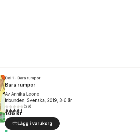
Del 1 - Bara rumpor
Bara rumpor
Av
Annika Leone
Inbunden, Svenska, 2019, 3-6 år
(
39
)
4,6
utav 5 stjärnor. Totalt antal röster:
146 kr
Lägg i varukorg