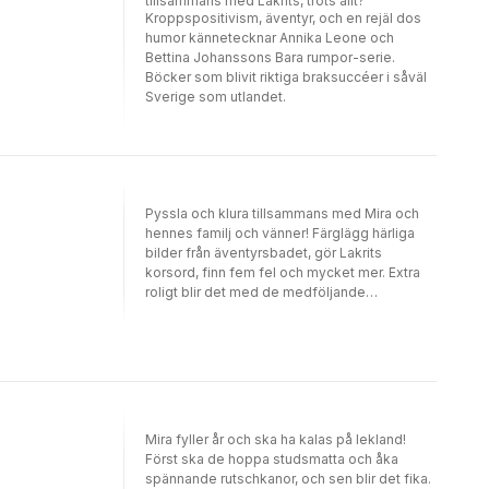
tillsammans med Lakrits, trots allt?
Kroppspositivism, äventyr, och en rejäl dos
humor kännetecknar Annika Leone och
Bettina Johanssons Bara rumpor-serie.
Böcker som blivit riktiga braksuccéer i såväl
Sverige som utlandet.
Pyssla och klura tillsammans med Mira och
hennes familj och vänner! Färglägg härliga
bilder från äventyrsbadet, gör Lakrits
korsord, finn fem fel och mycket mer. Extra
roligt blir det med de medföljande
klistermärkena som du får sätta in var du vill!
Pysselboken är full av Bettina Johanssons
karaktäristiska och älskade illustrationer som
sätter extra fart på fantasin.
Mira fyller år och ska ha kalas på lekland!
Först ska de hoppa studsmatta och åka
spännande rutschkanor, och sen blir det fika.