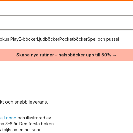
okus Play
E-böcker
Ljudböcker
Pocketböcker
Spel och pussel
Skapa nya rutiner – hälsoböcker upp till 50% →
rakt och snabb leverans.
ka Leone
och illustrerad av
rna 3–6 år. Den första boken
öljts av en hel serie.