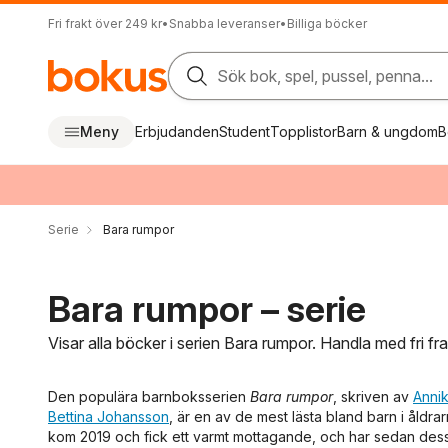
Fri frakt över 249 kr
•
Snabba leveranser
•
Billiga böcker
Sök bok, spel, pussel, penna...
Meny
Erbjudanden
Student
Topplistor
Barn & ungdom
B
Serie
Bara rumpor
Bara rumpor – serie
Visar alla böcker i serien Bara rumpor. Handla med fri f
Den populära barnboksserien
Bara rumpor
, skriven av
Anni
Bettina Johansson
, är en av de mest lästa bland barn i åldra
kom 2019 och fick ett varmt mottagande, och har sedan dess f