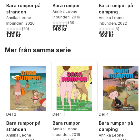
Bara rumpor på
Bara rumpor
Bara rumpor på
stranden
Annika Leone
camping
Inbunden
, 2019
Annika Leone
Annika Leone
(
39
)
Inbunden
, 2020
Inbunden
, 2022
4,6
utav 5 stjärnor. Totalt antal röster:
146 kr
(
20
)
(
6
)
4,3
utav 5 stjärnor. Totalt antal röster:
4,5
utav 5 stjärnor. Tota
139 kr
169 kr
Hoppa över listan
Mer från samma serie
Del 2
Del 1
Del 4
Bara rumpor på
Bara rumpor
Bara rumpor på
stranden
Annika Leone
camping
Inbunden
, 2019
Annika Leone
Annika Leone