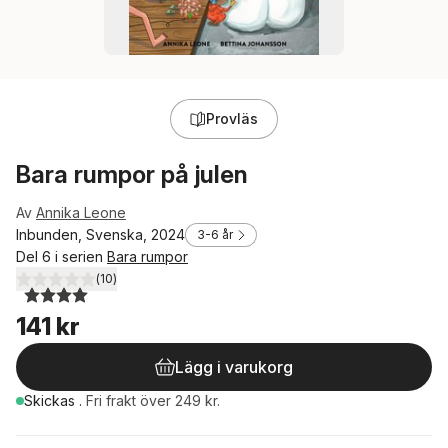
Provläs
Bara rumpor på julen
Av
Annika Leone
Inbunden, Svenska, 2024
3-6 år
Del 6 i serien
Bara rumpor
(
10
)
4,0
utav 5 stjärnor. Totalt antal röster:
141 kr
Lägg i varukorg
Skickas
.
Fri frakt över 249 kr.