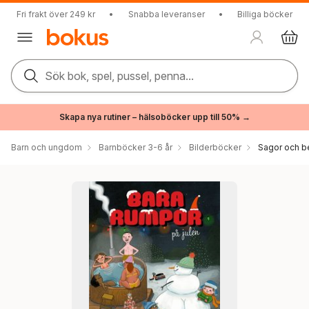
Fri frakt över 249 kr
•
Snabba leveranser
•
Billiga böcker
Sök bok, spel, pussel, penna...
Skapa nya rutiner – hälsoböcker upp till 50% →
Barn och ungdom
Barnböcker 3-6 år
Bilderböcker
Sagor och be