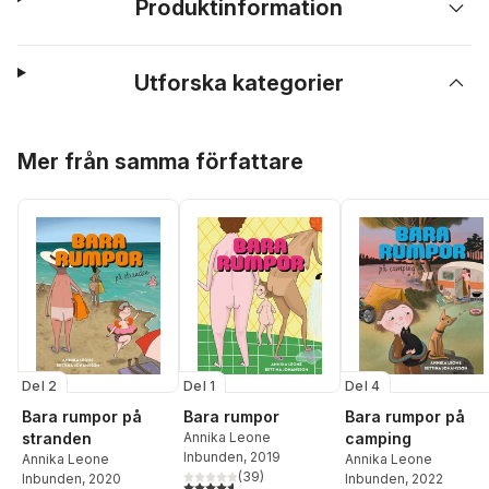
Produktinformation
Utforska kategorier
Hoppa över listan
Mer från samma författare
Del 2
Del 1
Del 4
Bara rumpor på
Bara rumpor
Bara rumpor på
stranden
Annika Leone
camping
Inbunden
, 2019
Annika Leone
Annika Leone
(
39
)
Inbunden
, 2020
Inbunden
, 2022
4,6
utav 5 stjärnor. Totalt antal röster: