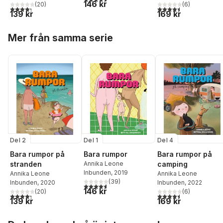
146 kr
(
20
)
(
6
)
4,3
utav 5 stjärnor. Totalt antal röster:
4,5
utav 5 stjärnor. Tota
139 kr
169 kr
Hoppa över listan
Mer från samma serie
Del 2
Del 1
Del 4
Bara rumpor på
Bara rumpor
Bara rumpor på
stranden
Annika Leone
camping
Inbunden
, 2019
Annika Leone
Annika Leone
(
39
)
Inbunden
, 2020
Inbunden
, 2022
4,6
utav 5 stjärnor. Totalt antal röster:
146 kr
(
20
)
(
6
)
4,3
utav 5 stjärnor. Totalt antal röster:
4,5
utav 5 stjärnor. Tota
139 kr
169 kr
Hoppa över listan