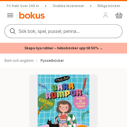
Fri frakt över 249 kr
•
Snabba leveranser
•
Billiga böcker
Sök bok, spel, pussel, penna...
Skapa nya rutiner – hälsoböcker upp till 50% →
Barn och ungdom
Pysselböcker