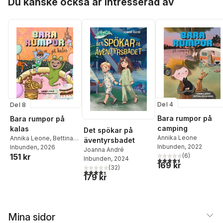
Du kanske också är intresserad av
Del 4
Del 8
Bara rumpor på
Bara rumpor på
camping
kalas
Det spökar på
Annika Leone
Annika Leone
,
Bettina
äventyrsbadet
Inbunden
, 2022
Johansson
Inbunden
, 2026
Joanna André
151 kr
(
6
)
Inbunden
, 2024
4,5
utav 5 stjärnor. Tota
169 kr
(
32
)
4,4
utav 5 stjärnor. Totalt antal röster:
179 kr
Mina sidor