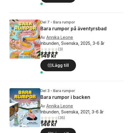
Del 7 - Bara rumpor
Bara rumpor på äventyrsbad
Av
Annika Leone
Inbunden, Svenska, 2025, 3-6 år
(
3
)
5,0
utav 5 stjärnor. Totalt antal röster:
149 kr
Lägg till
Del 3 - Bara rumpor
Bara rumpor i backen
Av
Annika Leone
Inbunden, Svenska, 2021, 3-6 år
(
35
)
4,7
utav 5 stjärnor. Totalt antal röster:
146 kr