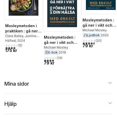
Mosleymetoden :
gå ner i vikt och
Mosleymetoden i
förbättra din häls
Michael Mosley
praktiken : gå ner i
Ljudbok
2020
med enkelt
vikt snabbt &
Clare Bailey
,
Justine
Mosleymetoden :
trestegsprogram
(
20
)
Pattison
Häftad
, 2024
säkert
gå ner i vikt och
4,6
utav 5 stjärnor. Tota
79 kr
(
5
)
förbättra din hälsa
Michael Mosley
4,0
utav 5 stjärnor. Totalt antal röster:
175 kr
E-bok
2019
med enkelt
trestegsprogram
(
14
)
3,9
utav 5 stjärnor. Totalt antal röster:
79 kr
Mina sidor
Hjälp