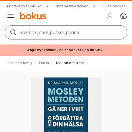
Fri frakt över 249 kr
•
Snabba leveranser
•
Billiga böcker
Sök bok, spel, pussel, penna...
Skapa nya rutiner – hälsoböcker upp till 50% →
Hälsa och familj
Hälsa
Motion och kost