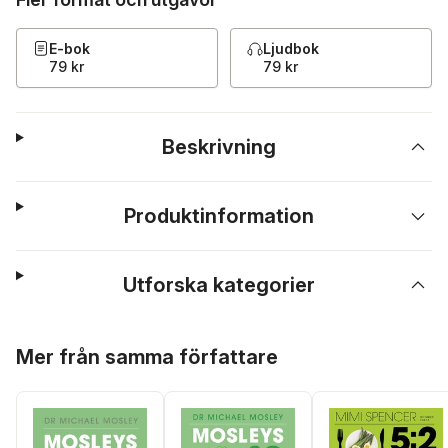
E-bok
Ljudbok
79 kr
79 kr
Beskrivning
Produktinformation
Utforska kategorier
Hoppa över listan
Mer från samma författare