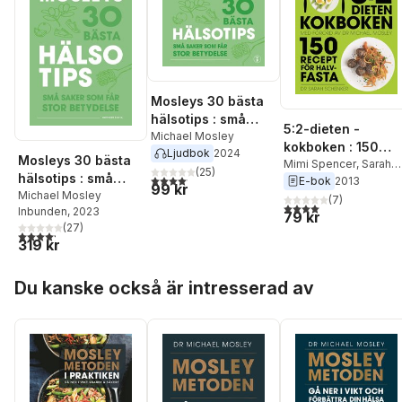
Mosleys 30 bästa
hälsotips : små
5:2-dieten -
saker som får stor
Michael Mosley
kokboken : 150
Ljudbok
2024
betydelse
Mosleys 30 bästa
recept för
Mimi Spencer
,
Sarah
(
25
)
hälsotips : små
4,1
utav 5 stjärnor. Totalt antal röster:
Schenker
,
Michael
E-bok
2013
halvfasta
99 kr
saker som får stor
Michael Mosley
Mosley
(
7
)
4,0
utav 5 stjärnor. Tota
Inbunden
, 2023
betydelse
79 kr
(
27
)
4,2
utav 5 stjärnor. Totalt antal röster:
319 kr
Hoppa över listan
Du kanske också är intresserad av