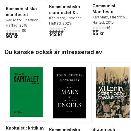
Communist
Kommunistiska
Kommunistiska
Manifesto
manifestet &
manifestet
Karl Marx
,
Friedrich
kommunismens
Karl Marx
,
Friedrich
Karl Marx
,
Friedrich
Engels
Häftad
, 2015
Engels
Häftad
, 2023
grundsatser
Engels
Häftad
, 2018
(
6
)
(
1
)
2,3
utav 5 stjärnor. Tota
(
15
)
5,0
utav 5 stjärnor. Totalt antal röster:
55 kr
3,9
utav 5 stjärnor. Totalt antal röster:
142 kr
90 kr
Hoppa över listan
Du kanske också är intresserad av
Kapitalet : kritik av
Staten och
Kommunistiska