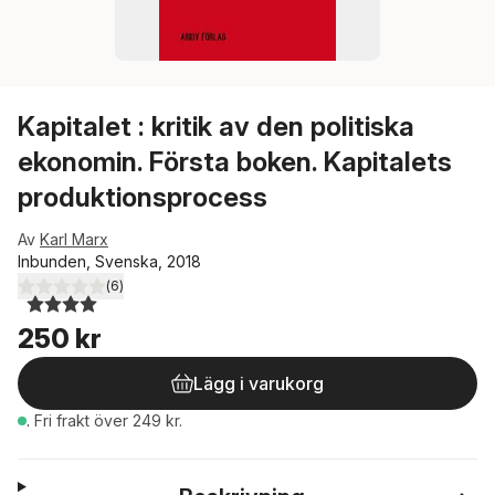
Kapitalet : kritik av den politiska
ekonomin. Första boken. Kapitalets
produktionsprocess
Av
Karl Marx
Inbunden, Svenska, 2018
(
6
)
4,0
utav 5 stjärnor. Totalt antal röster:
250 kr
Lägg i varukorg
.
Fri frakt över 249 kr.