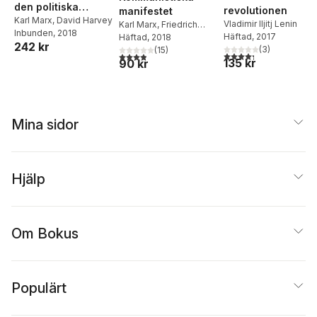
den politiska
revolutionen
manifestet
ekonomin. Andra
Karl Marx
,
David Harvey
Vladimir Iljitj Lenin
Karl Marx
,
Friedrich
Inbunden
, 2018
boken. Kapitalets
Häftad
, 2017
Engels
Häftad
, 2018
242 kr
cirkulationsproces
(
3
)
(
15
)
4,3
utav 5 stjärnor. Tota
3,9
utav 5 stjärnor. Totalt antal röster:
135 kr
90 kr
s
Mina sidor
Hjälp
Om Bokus
Populärt