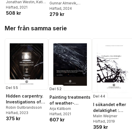
Antarctica :
Jonathan Westin
,
Kati
livsmiljöer
Gunnar Almevik
,
Lindström
Häftad
, 2021
,
Pablo
remains and uses
Christer Gustafsson
Häftad
, 2024
,
508 kr
Fontana
,
Valeria
279 kr
of the first Swedish
Suzanne Pluntke
,
Claes
Contissa
,
Dag Avango
,
Caldenby
,
Karin
South Polar
Gunnar Almevik
Hoppa över listan
Hermerén
,
Susanne
expedition 1901-
Mer från samma serie
Fredholm
,
Johanna
1903
Lange
Del 55
Del 52
Hidden carpentry.
Del 44
Painting treatments
Investigations of
of weather-
I sökandet efter
Medieval Church
Robin Gullbrandsson
exposed ferrous
Arja Källbom
delaktighet :
Häftad
, 2023
Roofs in
Häftad
, 2021
heritage :
praktik, aktörer o
Malin Weijmer
375 kr
607 kr
Västergötland and
exploration of oil
Häftad
, 2019
kulturmiljöarbete
Northern Småland
varnish paints and
359 kr