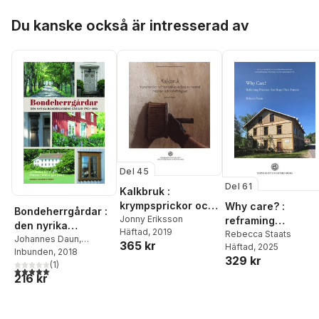
painting skills
Hoppa över listan
Du kanske också är intresserad av
Del 45
Del 61
Kalkbruk :
krympsprickor och
Why care? :
Bondeherrgårdar :
historisk utveckling
Jonny Eriksson
reframing
den nyrika
Häftad
, 2019
av material,
practices that
Rebecca Staats
bondeklassens
Johannes Daun
,
365 kr
Häftad
, 2025
metoder och
shape place
Christer Ahlberger
Inbunden
, 2018
,
gårdar 1750-1850
329 kr
förhållningsätt
futures
Björn Ahnlund
(
1
)
,
Carina
5,0
utav 5 stjärnor. Totalt antal röster:
216 kr
Carlsson
,
Johan
Gardelin
,
Erik Hallberg
,
Linus Karlsson
,
Johan
Knutsson
,
Kristina