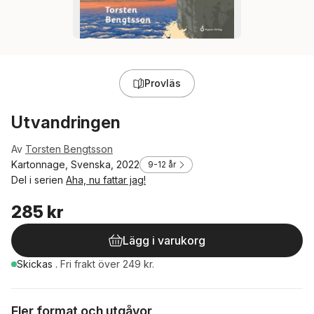
Provläs
Utvandringen
Av
Torsten Bengtsson
Kartonnage, Svenska, 2022
9-12 år
Del i serien
Aha, nu fattar jag!
285 kr
Lägg i varukorg
Skickas
.
Fri frakt över 249 kr.
Fler format och utgåvor