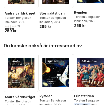
Rymden
Andra världskriget
Stormaktstiden
Torsten Bengtsson
Torsten Bengtsson
Torsten Bengtsson
Inbunden
, 2020
Inbunden
, 2019
Inbunden
, 2014
259 kr
285 kr
(
2
)
4,0
utav 5 stjärnor. Totalt antal röster:
259 kr
Hoppa över listan
Du kanske också är intresserad av
Rymden
Frihetstiden
Andra världskriget
Torsten Bengtsson
Torsten Bengtsson
Torsten Bengtsson
Inbunden
, 2020
Ljudbok
2022