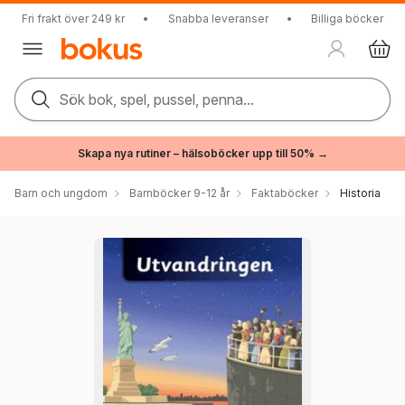
Fri frakt över 249 kr
•
Snabba leveranser
•
Billiga böcker
Sök bok, spel, pussel, penna...
Skapa nya rutiner – hälsoböcker upp till 50% →
Barn och ungdom
Barnböcker 9-12 år
Faktaböcker
Historia