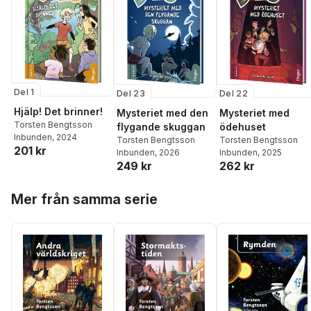
Del 1
Del 23
Del 22
Hjälp! Det brinner!
Mysteriet med den
Mysteriet med
Torsten Bengtsson
flygande skuggan
ödehuset
Inbunden
, 2024
Torsten Bengtsson
Torsten Bengtsson
201 kr
Inbunden
, 2026
Inbunden
, 2025
249 kr
262 kr
Hoppa över listan
Mer från samma serie