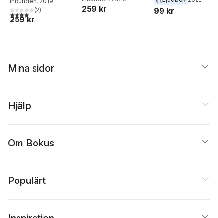
Inbunden
, 2019
259 kr
99 kr
(
2
)
4,0
utav 5 stjärnor. Totalt antal röster:
259 kr
Mina sidor
Hjälp
Om Bokus
Populärt