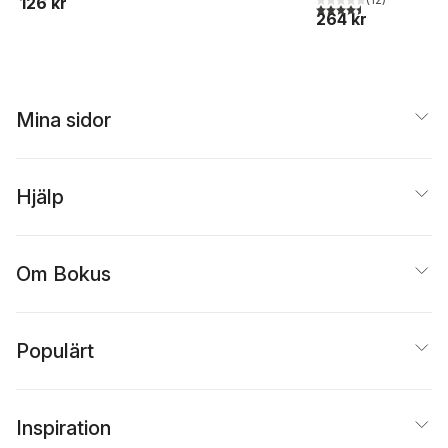
126 kr
4,5
utav 5 stjärnor. Tota
264 kr
Mina sidor
Hjälp
Om Bokus
Populärt
Inspiration