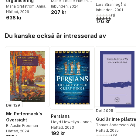
organisering
Marie-Louise Ekman
,
och hastighet i
Lars Strannegård
Maria Grafström
,
Anna
Lars Strannegård
Inbunden
, 2024
,
Sara
Inbunden
, 2001
affärslivet
207 kr
Jonsson
Häftad
, 2026
,
Oline Stig
,
Teleman
,
Christopher
(
1
)
638 kr
Lars Strannegård
Garplind
5,0
utav 5 stjärnor. Tota
176 kr
Hoppa över listan
Du kanske också är intresserad av
Del 129
Del 2025
Mr. Pottermack's
Persians
Gud är inte plåstre
Oversight
Lloyd Llewellyn-Jones
Tomas Andersson Wij
R. Austin Freeman
Häftad
, 2023
Häftad
, 2025
Häftad
, 2024
192 kr
(
12
)