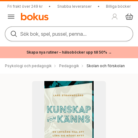
Fri frakt över 249 kr
•
Snabba leveranser
•
Billiga böcker
Sök bok, spel, pussel, penna...
Skapa nya rutiner – hälsoböcker upp till 50% →
Psykologi och pedagogik
Pedagogik
Skolan och förskolan