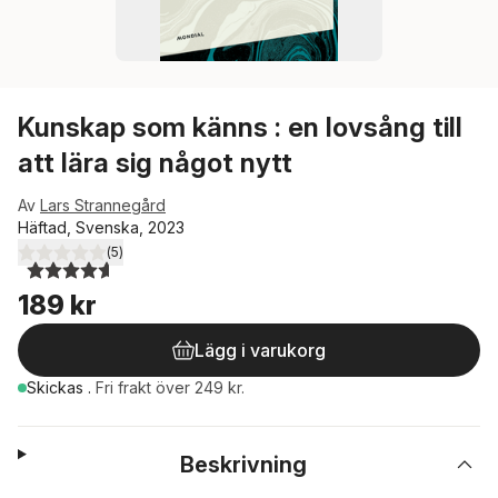
Kunskap som känns : en lovsång till
att lära sig något nytt
Av
Lars Strannegård
Häftad, Svenska, 2023
(
5
)
4,6
utav 5 stjärnor. Totalt antal röster:
189 kr
Lägg i varukorg
Skickas
.
Fri frakt över 249 kr.
Beskrivning