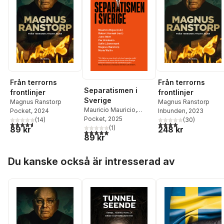
Från terrorns
Från terrorns
Separatismen i
frontlinjer
frontlinjer
Sverige
Magnus Ranstorp
Magnus Ranstorp
Mauricio Mauricio
,
Pocket
, 2024
Inbunden
, 2023
Robert Hannah
Pocket
, 2025
,
Magnus
(
14
)
(
30
)
4,6
utav 5 stjärnor. Totalt antal röster:
4,0
utav 5 stjärnor. Tota
Ranstorp
(
,
1
Maria Wallin
)
,
89 kr
248 kr
5,0
utav 5 stjärnor. Totalt antal röster:
89 kr
Juno Blom
,
Sofie
Löwenmark
,
Per
Hoppa över listan
Brinkemo
Du kanske också är intresserad av