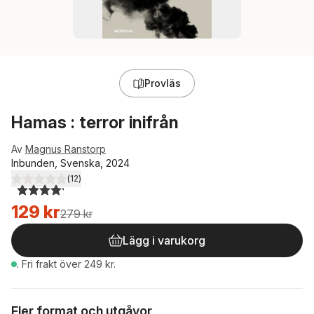
Provläs
Hamas : terror inifrån
Av
Magnus Ranstorp
Inbunden, Svenska, 2024
(
12
)
4,2
utav 5 stjärnor. Totalt antal röster:
129 kr
279 kr
Lägg i varukorg
.
Fri frakt över 249 kr.
Fler format och utgåvor