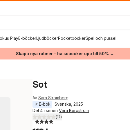
okus Play
E-böcker
Ljudböcker
Pocketböcker
Spel och pussel
Skapa nya rutiner – hälsoböcker upp till 50% →
Sot
Av
Sara Strömberg
E-bok
Svenska
, 
2025
Del 4 i serien
Vera Bergström
(
17
)
4,0
utav 5 stjärnor. Totalt antal röster: