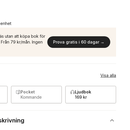
n enhet
äs utan att köpa bok för
n. Från 79 kr/mån. Ingen
Prova gratis i 60 dagar →
Visa alla
Pocket
Ljudbok
Kommande
169 kr
skrivning