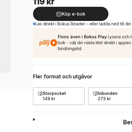
119 kr
Köp e-bok
Läs direkt i Bokus Reader – eller ladda ned till di
Finns även i Bokus Play
Lyssna och l
bok - välj din nästa titel direkt i appe
bindningstid.
Fler format och utgåvor
Storpocket
Inbunden
149 kr
273 kr
Be