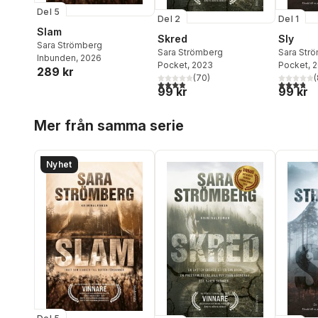
Del 5
Del 2
Del 1
Slam
Skred
Sly
Sara Strömberg
Sara Strömberg
Sara Str
Inbunden
, 2026
Pocket
, 2023
Pocket
, 
289 kr
(
70
)
(
3,9
utav 5 stjärnor. Totalt antal röster:
3,8
utav 5 
99 kr
99 kr
Hoppa över listan
Mer från samma serie
Nyhet