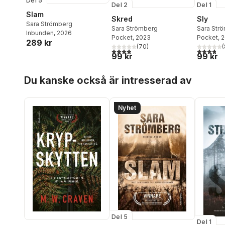
Del 5
Del 2
Del 1
Slam
Skred
Sly
Sara Strömberg
Sara Strömberg
Sara Str
Inbunden
, 2026
Pocket
, 2023
Pocket
, 
289 kr
(
70
)
(
3,9
utav 5 stjärnor. Totalt antal röster:
3,8
utav 5 
99 kr
99 kr
Hoppa över listan
Du kanske också är intresserad av
Nyhet
Del 5
Del 1