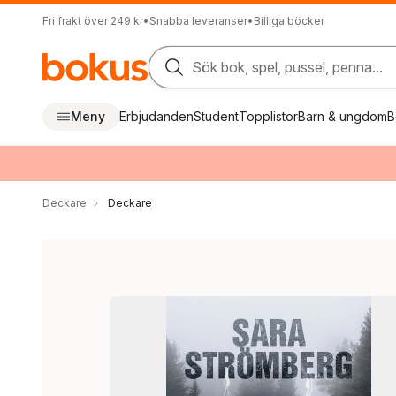
Fri frakt över 249 kr
•
Snabba leveranser
•
Billiga böcker
Sök bok, spel, pussel, penna...
Meny
Erbjudanden
Student
Topplistor
Barn & ungdom
B
Deckare
Deckare