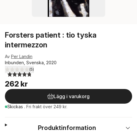
Forsters patient : tio tyska
intermezzon
Av
Per Landin
Inbunden, Svenska, 2020
(
5
)
4,8
utav 5 stjärnor. Totalt antal röster:
262 kr
Lägg i varukorg
Skickas
.
Fri frakt över 249 kr.
Produktinformation