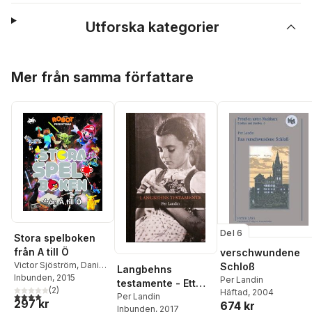
Utforska kategorier
Hoppa över listan
Mer från samma författare
Del 6
Stora spelboken
från A till Ö
verschwundene
Victor Sjöström
,
Daniel
Schloß
Langbehns
Eyre
Inbunden
,
Pär Villner
, 2015
,
Per
Per Landin
testamente - Ett
Landin
(
2
)
Häftad
, 2004
4,0
utav 5 stjärnor. Totalt antal röster:
tyskt århundrade i
Per Landin
297 kr
674 kr
Inbunden
, 2017
tio kapitel