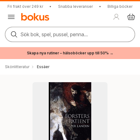
Fri frakt över 249 kr
•
Snabba leveranser
•
Billiga böcker
Sök bok, spel, pussel, penna...
Skapa nya rutiner – hälsoböcker upp till 50% →
Skönlitteratur
Essäer