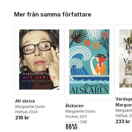
Hoppa över listan
Mer från samma författare
Vardage
Att skriva
Marguer
Älskaren
Marguerite Duras
med Jé
Margueri
Marguerite Duras
Häftad
, 2024
Häftad
, 
Pocket
, 2011
216 kr
233 kr
(
38
)
3,9
utav 5 stjärnor. Totalt antal röster:
99 kr