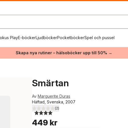
okus Play
E-böcker
Ljudböcker
Pocketböcker
Spel och pussel
Skapa nya rutiner – hälsoböcker upp till 50% →
Smärtan
Av
Marguerite Duras
Häftad, Svenska, 2007
(
2
)
4,0
utav 5 stjärnor. Totalt antal röster:
449 kr