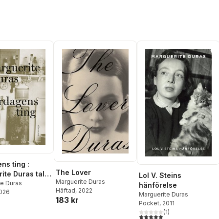
ns ting :
The Lover
ite Duras talar
Lol V. Steins
Marguerite Duras
rôme Beaujour
te Duras
hänförelse
Häftad
, 2022
2026
Marguerite Duras
183 kr
Pocket
, 2011
(
1
)
5,0
utav 5 stjärnor. Totalt ant