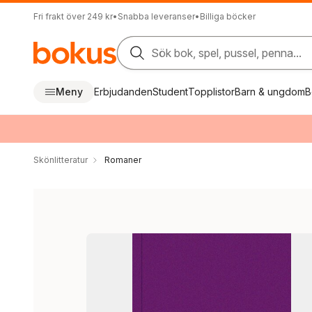
Fri frakt över 249 kr
•
Snabba leveranser
•
Billiga böcker
Sök bok, spel, pussel, penna...
Meny
Erbjudanden
Student
Topplistor
Barn & ungdom
B
Skönlitteratur
Romaner