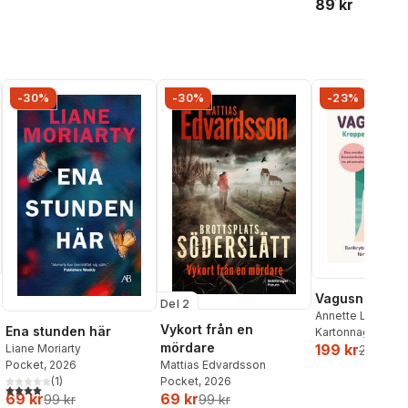
89 kr
-30%
-30%
-23%
Vagusnerven
Del 2
Annette Løno
,
To
Vykort från en
Ena stunden här
Kartonnage
, 202
mördare
199 kr
Liane Moriarty
259 kr
Pocket
, 2026
Mattias Edvardsson
(
1
)
Pocket
, 2026
4,0
utav 5 stjärnor. Totalt antal röster:
69 kr
69 kr
99 kr
99 kr