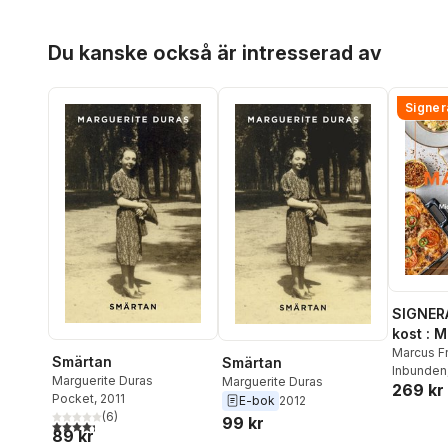
Hoppa över listan
Du kanske också är intresserad av
Signer
SIGNER
kost : 
matlådo
Marcus F
Smärtan
Smärtan
Inbunden
Marguerite Duras
Marguerite Duras
269 kr
Pocket
, 2011
E-bok
2012
(
6
)
99 kr
4,3
utav 5 stjärnor. Totalt antal röster:
89 kr