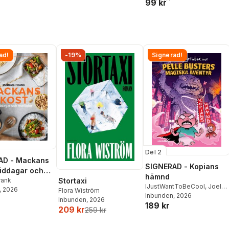
99 kr
ad!
-19%
Signerad!
Del 2
AD - Mackans
SIGNERAD - Kopians
Middagar och
hämnd
r
rank
Stortaxi
IJustWantToBeCool
,
Joel
, 2026
Flora Wiström
Adolphson
Inbunden
, 2026
,
Emil Ejdemo
Inbunden
, 2026
189 kr
Beer
,
Victor Beer
209 kr
259 kr