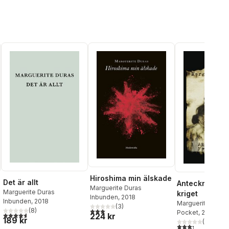
Hiroshima min älskade
Det är allt
Anteckningar 
Marguerite Duras
Marguerite Duras
kriget
Inbunden
, 2018
Inbunden
, 2018
Marguerite Duras
(
3
)
(
8
)
3,0
utav 5 stjärnor. Totalt antal röster:
Pocket
, 2020
4,6
utav 5 stjärnor. Totalt antal röster:
224 kr
189 kr
(
3
)
al röster:
3,3
utav 5 stjärnor