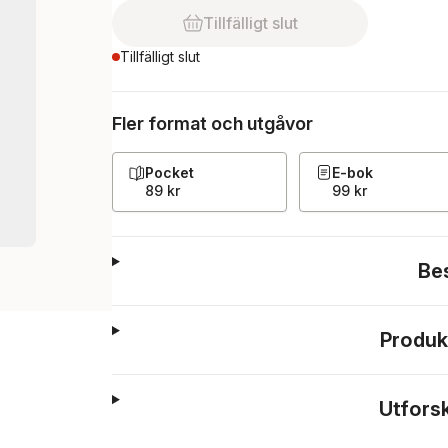
Tillfälligt slut
Tillfälligt slut
Fler format och utgåvor
Pocket
E-bok
89 kr
99 kr
Be
Produk
Utfors