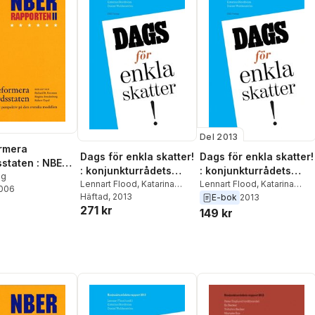
Del 2013
ormera
Dags för enkla skatter!
Dags för enkla skatter!
sstaten : NBER-
: konjunkturrådets
: konjunkturrådets
en 2 :
ag
rapport 2013
Lennart Flood
,
Katarina
rapport 2013
Lennart Flood
,
Katarina
2006
nskt
Nordblom
Häftad
, 2013
,
Daniel
Nordblom
,
Daniel
E-bok
2013
tiv på den
271 kr
Waldenström
Waldenström
149 kr
 modellen :
turrådets
 2006