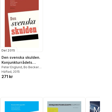
Del 2015
Den svenska skulden.
Konjunkturrådets
rapport 2015
Peter Englund
,
Bo Becker
,
Torbjörn Becker
Häftad
, 2015
,
Marieke
271 kr
Bos
,
Per Wissén