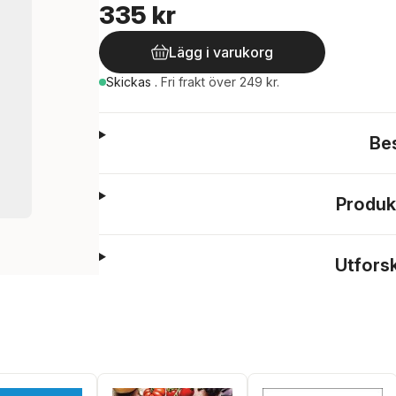
335 kr
Lägg i varukorg
Skickas
.
Fri frakt över 249 kr.
Be
Produk
Utfors