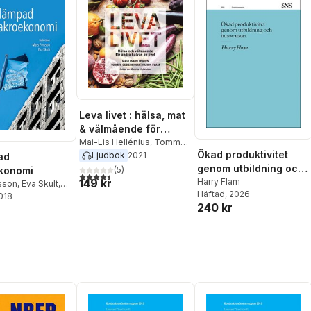
Leva livet : hälsa, mat
& välmående för
andra halvan av livet
Mai-Lis Hellénius
,
Tommy
Ökad produktivitet
Cederholm
,
Harry Flam
Ljudbok
2021
ad
genom utbildning och
konomi
(
5
)
4,4
utav 5 stjärnor. Totalt antal röster:
149 kr
innovation
Harry Flam
sson
,
Eva Skult
,
Häftad
, 2026
mfors
2018
,
Peter
240 kr
Lennart Erixon
,
m
,
Anders
,
Bertil Holmlund
,
oine