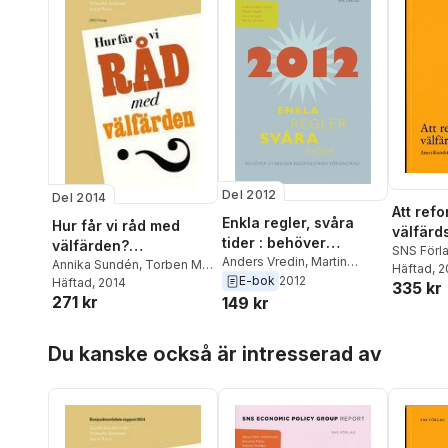
Del 2012
Del 2014
Att ref
Enkla regler, svåra
Hur får vi råd med
välfärd
tider : behöver
välfärden?
rapport
SNS Förl
stabiliseringspolitiken
Anders Vredin
,
Martin
Konjunkturrådets
Annika Sundén
,
Torben M.
Häftad
, 
amerika
Flodén
,
Anna Larsson
,
E-bok
2012
förändras?
Andersen
Häftad
, 2014
,
Jesper Roine
rapport 2014
335 kr
perspek
Morten Ravn
271 kr
149 kr
svenska
Konjunk
Hoppa över listan
Du kanske också är intresserad av
rapport