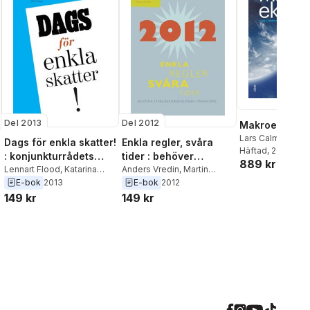
Del 2013
Del 2012
Makroekonom
Lars Calmfors
,
Ha
Dags för enkla skatter!
Enkla regler, svåra
John Hassler
Häftad
, 2023
,
Per
: konjunkturrådets
tider : behöver
889 kr
rapport 2013
Lennart Flood
,
Katarina
stabiliseringspolitiken
Anders Vredin
,
Martin
Nordblom
,
Daniel
Flodén
,
Anna Larsson
,
E-bok
2013
E-bok
2012
förändras?
Waldenström
Morten Ravn
149 kr
149 kr