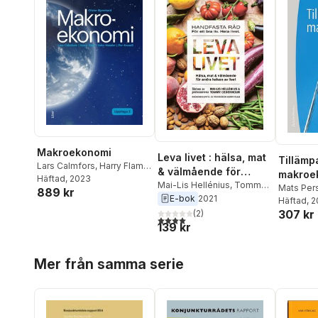
Makroekonomi
Leva livet : hälsa, mat
Tillämp
Lars Calmfors
,
Harry Flam
,
& välmående för
makroe
John Hassler
Häftad
, 2023
,
Per Krusell
andra halvan av livet
Mai-Lis Hellénius
,
Tommy
Mats Per
889 kr
Cederholm
,
Harry Flam
E-bok
2021
Lars Cal
Häftad
, 
307 kr
(
2
)
Englund
,
4,0
utav 5 stjärnor. Totalt antal röster:
139 kr
Harry Fla
Forslund
Jesper R
Hoppa över listan
Mer från samma serie