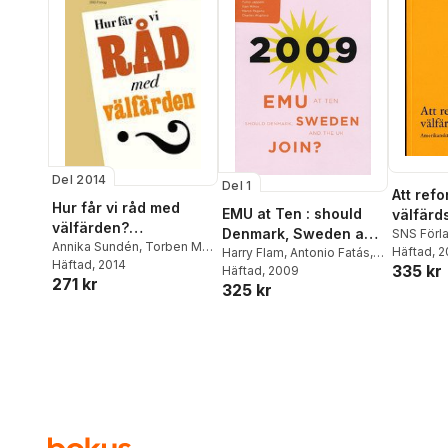
Del 2014
Del 1
Att ref
Hur får vi råd med
EMU at Ten : should
välfärd
välfärden?
Denmark, Sweden and
rapport
SNS Förl
Konjunkturrådets
Annika Sundén
,
Torben M.
Häftad
, 
the UK join?
Harry Flam
,
Antonio Fatás
,
amerika
Andersen
Häftad
, 2014
,
Jesper Roine
rapport 2014
335 kr
Steinar Holden
Häftad
, 2009
,
Tullio
perspek
271 kr
325 kr
Jappeli
,
Ilian Minov
,
Marco
svenska
Pagano
,
Charles Wyplosz
Konjunk
rapport