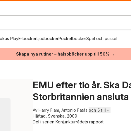
okus Play
E-böcker
Ljudböcker
Pocketböcker
Spel och pussel
Skapa nya rutiner – hälsoböcker upp till 50% →
EMU efter tio år. Ska 
Storbritannien ansluta
Av
Harry Flam
,
Antonio Fatás
och 5 till
Häftad, Svenska, 2009
Del i serien
Konjunkturrådets rapport