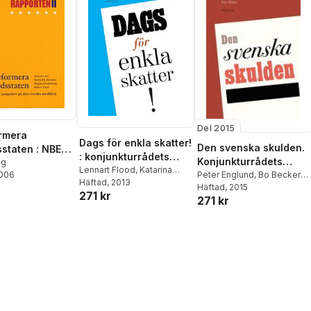
Del 2015
ormera
Dags för enkla skatter!
Den svenska skulden.
sstaten : NBER-
: konjunkturrådets
Konjunkturrådets
en 2 :
ag
rapport 2013
Lennart Flood
,
Katarina
2006
rapport 2015
Peter Englund
,
Bo Becker
,
nskt
Nordblom
Häftad
, 2013
,
Daniel
Torbjörn Becker
Häftad
, 2015
,
Marieke
tiv på den
271 kr
Waldenström
271 kr
Bos
,
Per Wissén
 modellen :
turrådets
 2006