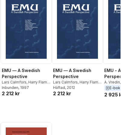
EMU — A Swedish
EMU — A Swedish
EMU - A Swed
Perspective
Perspective
Perspective
Lars Calmfors
,
Harry Flam
,
Lars Calmfors
,
Harry Flam
,
A. Vredin
,
Ewa Ra
Nils Gottfries
Inbunden
, 1997
,
Janne
Nils Gottfries
Häftad
, 2012
,
Janne
Christina Nordh 
E-bok
2012
2 212 kr
2 212 kr
Haaland Matlary
,
Magnus
Haaland Matlary
,
Magnus
Rutger Lindahl
,
M
2 925 kr
Jerneck
,
Rutger Lindahl
,
Jerneck
,
Rutger Lindahl
,
Jerneck
,
Janne H
Christina Nordh Berntsson
,
Christina Nordh Berntsson
,
Matlary
,
Nils Gott
Ewa Rabinowitz
,
A. Vredin
Ewa Rabinowitz
,
A. Vredin
,
Harry Flam
,
Lars 
Lars Calmfors
,
Harry Flam