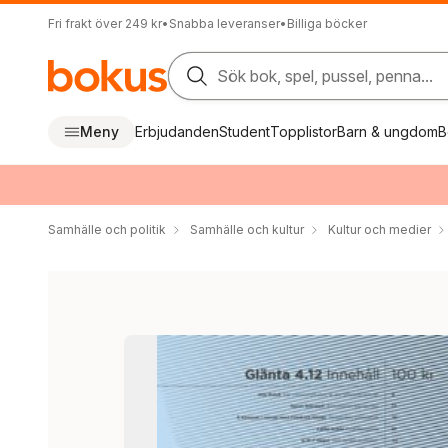
Fri frakt över 249 kr
•
Snabba leveranser
•
Billiga böcker
Sök bok, spel, pussel, penna...
Meny
Erbjudanden
Student
Topplistor
Barn & ungdom
B
Samhälle och politik
Samhälle och kultur
Kultur och medier