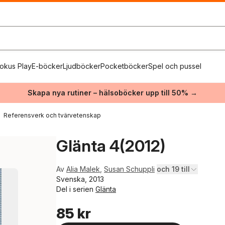
okus Play
E-böcker
Ljudböcker
Pocketböcker
Spel och pussel
Skapa nya rutiner – hälsoböcker upp till 50% →
Referensverk och tvärvetenskap
Glänta 4(2012)
Av
Alia Malek
,
Susan Schuppli
och 19 till
Svenska, 2013
Del i serien
Glänta
85 kr