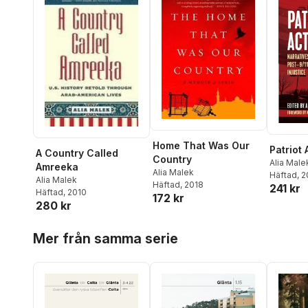
Home That Was Our
Patriot 
A Country Called
Country
Alia Male
Amreeka
Alia Malek
Häftad
, 
Alia Malek
Häftad
, 2018
241 kr
Häftad
, 2010
172 kr
280 kr
Hoppa över listan
Mer från samma serie