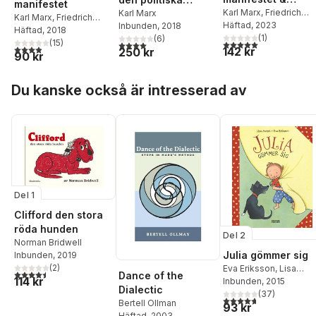
manifestet
kommunismens
Karl Marx
,
Friedrich
ekonomin. Första
Karl Marx
Karl Marx
,
Friedrich
Engels
Häftad
, 2023
Inbunden
, 2018
grundsatser
boken. Kapitalets
Engels
Häftad
, 2018
(
1
)
(
6
)
produktionsproces
(
15
)
5,0
utav 5 stjärnor. Tota
4,0
utav 5 stjärnor. Totalt antal röster:
3,9
utav 5 stjärnor. Totalt antal röster:
142 kr
250 kr
90 kr
s
Hoppa över listan
Du kanske också är intresserad av
Del 1
Clifford den stora
röda hunden
Del 2
Norman Bridwell
Julia gömmer sig
Inbunden
, 2019
(
2
)
Eva Eriksson
,
Lisa
4,5
utav 5 stjärnor. Totalt antal röster:
Dance of the
114 kr
Moroni
Inbunden
, 2015
Dialectic
(
37
)
4,7
utav 5 stjärnor. Tota
Bertell Ollman
93 kr
Häftad
, 2003