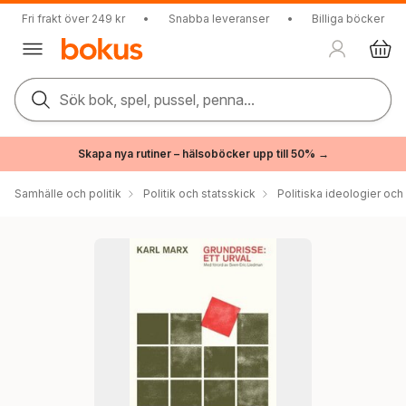
Fri frakt över 249 kr
•
Snabba leveranser
•
Billiga böcker
Sök bok, spel, pussel, penna...
Skapa nya rutiner – hälsoböcker upp till 50% →
Samhälle och politik
Politik och statsskick
Politiska ideologier och