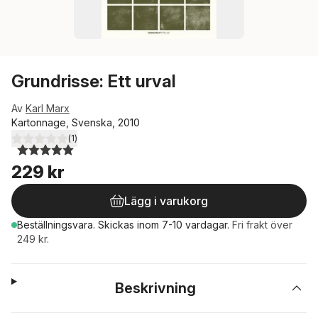
Grundrisse: Ett urval
Av
Karl Marx
Kartonnage, Svenska, 2010
(
1
)
5,0
utav 5 stjärnor. Totalt antal röster:
229 kr
Lägg i varukorg
Beställningsvara.
Skickas
inom 7-10 vardagar
.
Fri frakt över
249 kr.
Beskrivning