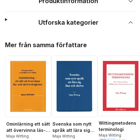
Produktinformation
Utforska kategorier
Hoppa över listan
Mer från samma författare
Wittingmetodens
Ominlärning ett sätt
Svenska som nytt
terminologi
att övervinna läs-
språk att lära sig
Maja Witting
och
Maja Witting
läsa och skriva
Maja Witting