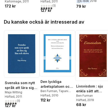
E-bok
2018
Kartonnage
, 2011
Häftad
, 2011
skrivsvårigheter
172 kr
(
1
)
79 kr
5,0
utav 5 stjärnor. Totalt antal röster:
127 kr
Hoppa över listan
Du kanske också är intresserad av
Den lyckliga
Svenska som nytt
Livsvisdom : sju
arbetsplatsen och
språk att lära sig
enkla sätt att
hur den kan skapas
Ben Furman
,
Tapani
läsa och skriva
Maja Witting
Ahola
Häftad
, 2010
förbättra din
Ben Furman
: övningar för
Häftad
, 2011
112 kr
Häftad
, 2019
relation till andra
dubbelstjärnan
(
1
)
5,0
utav 5 stjärnor. Totalt antal röster:
68 kr
127 kr
och dig själv