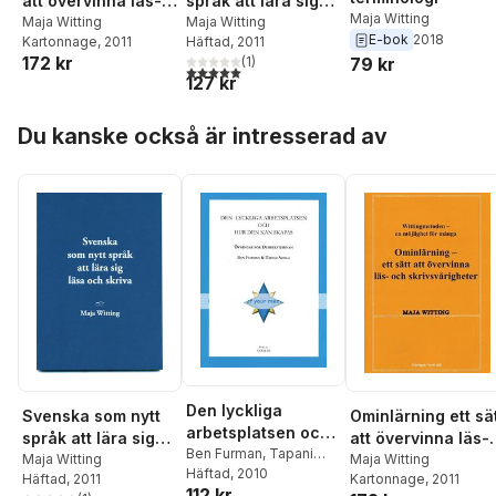
att övervinna läs-
språk att lära sig
Maja Witting
och
Maja Witting
läsa och skriva
Maja Witting
E-bok
2018
Kartonnage
, 2011
Häftad
, 2011
skrivsvårigheter
172 kr
(
1
)
79 kr
5,0
utav 5 stjärnor. Totalt antal röster:
127 kr
Hoppa över listan
Du kanske också är intresserad av
Den lyckliga
Svenska som nytt
Ominlärning ett sä
arbetsplatsen och
språk att lära sig
att övervinna läs-
hur den kan skapas
Ben Furman
,
Tapani
läsa och skriva
Maja Witting
och
Maja Witting
Ahola
Häftad
, 2010
: övningar för
Häftad
, 2011
Kartonnage
, 2011
skrivsvårigheter
112 kr