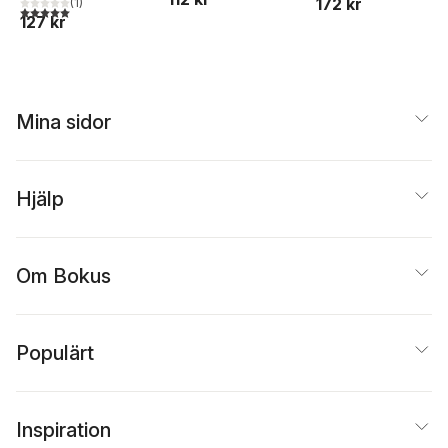
172 kr
dubbelstjärnan
(
1
)
5,0
utav 5 stjärnor. Totalt antal röster:
127 kr
Mina sidor
Hjälp
Om Bokus
Populärt
Inspiration