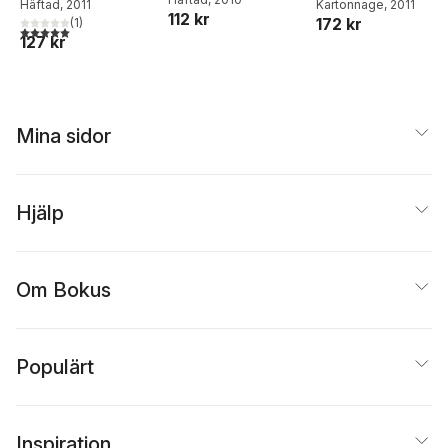
: övningar för
Häftad
, 2011
Kartonnage
, 2011
skrivsvårigheter
112 kr
172 kr
dubbelstjärnan
(
1
)
5,0
utav 5 stjärnor. Totalt antal röster:
127 kr
Mina sidor
Hjälp
Om Bokus
Populärt
Inspiration