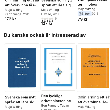
Ominlärning ett sätt
Svenska som nytt
terminologi
att övervinna läs-
språk att lära sig
Maja Witting
och
Maja Witting
läsa och skriva
Maja Witting
E-bok
2018
Kartonnage
, 2011
Häftad
, 2011
skrivsvårigheter
172 kr
(
1
)
79 kr
5,0
utav 5 stjärnor. Totalt antal röster:
127 kr
Hoppa över listan
Du kanske också är intresserad av
Den lyckliga
Svenska som nytt
Ominlärning ett sä
arbetsplatsen och
språk att lära sig
att övervinna läs-
hur den kan skapas
Ben Furman
,
Tapani
läsa och skriva
Maja Witting
och
Maja Witting
Ahola
Häftad
, 2010