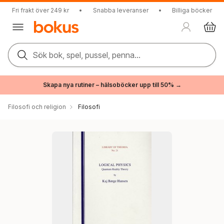
Fri frakt över 249 kr
•
Snabba leveranser
•
Billiga böcker
Sök bok, spel, pussel, penna...
Skapa nya rutiner – hälsoböcker upp till 50% →
Filosofi och religion
Filosofi