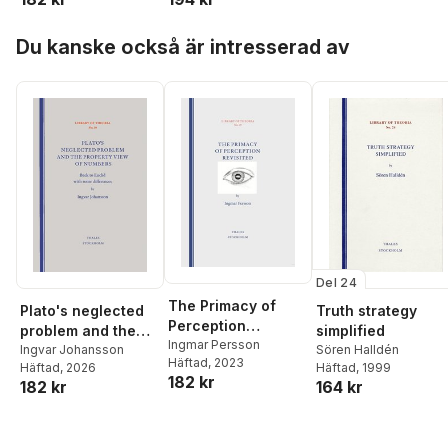
Euclid with some
differences
Hoppa över listan
Du kanske också är intresserad av
Del 24
The Primacy of
Truth strategy
Plato's neglected
Perception
simplified
problem and the
Revisited
Ingmar Persson
Sören Halldén
property view of
Ingvar Johansson
Häftad
, 2023
Häftad
, 1999
Häftad
, 2026
numbers : back to
182 kr
164 kr
182 kr
Euclid with some
differences