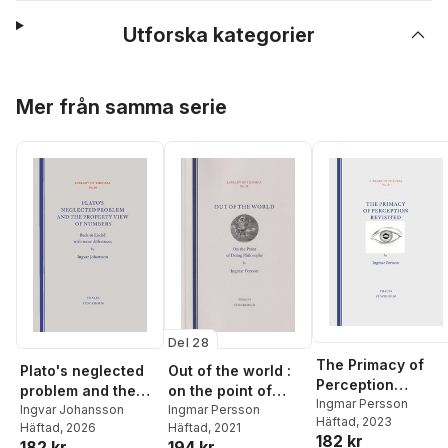
Utforska kategorier
Hoppa över listan
Mer från samma serie
Del 28
The Primacy of
Plato's neglected
Out of the world :
Perception
problem and the
on the point of
Revisited
Ingmar Persson
property view of
Ingvar Johansson
doing philosophy
Ingmar Persson
Häftad
, 2023
Häftad
, 2026
Häftad
, 2021
numbers : back to
182 kr
182 kr
194 kr