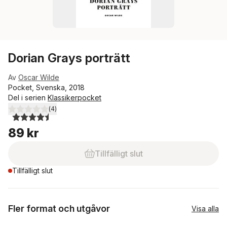
Dorian Grays porträtt
Av
Oscar Wilde
Pocket, Svenska, 2018
Del i serien
Klassikerpocket
(
4
)
4,5
utav 5 stjärnor. Totalt antal röster:
89 kr
Tillfälligt slut
Tillfälligt slut
Fler format och utgåvor
Visa alla