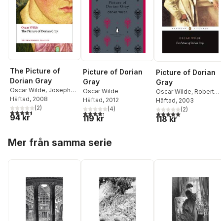
The Picture of
Picture of Dorian
Picture of Dorian
Dorian Gray
Gray
Gray
Oscar Wilde
,
Joseph
Oscar Wilde
Oscar Wilde
,
Robert
Bristow
Häftad
, 2008
Häftad
, 2012
Mighall
Häftad
, 2003
(
2
)
(
4
)
(
2
)
4,5
utav 5 stjärnor. Totalt antal röster:
4,3
utav 5 stjärnor. Totalt antal röster:
5,0
utav 5 stjärnor. Tota
94 kr
119 kr
118 kr
Hoppa över listan
Mer från samma serie