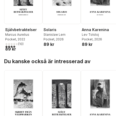
Självbetraktelser
Solaris
Anna Karenina
Marcus Aurelius
Stanislaw Lem
Lev Tolstoj
Pocket
, 2022
Pocket
, 2026
Pocket
, 2026
89 kr
89 kr
(
10
)
4,1
utav 5 stjärnor. Totalt antal röster:
89 kr
Hoppa över listan
Du kanske också är intresserad av