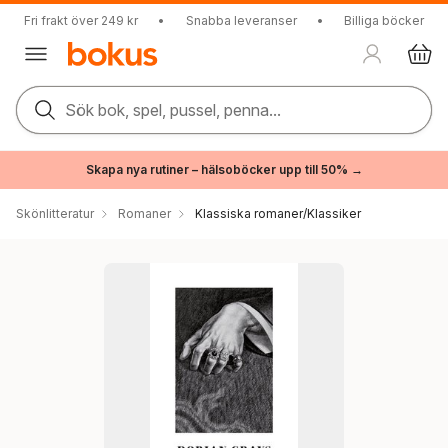
Fri frakt över 249 kr
•
Snabba leveranser
•
Billiga böcker
Sök bok, spel, pussel, penna...
Skapa nya rutiner – hälsoböcker upp till 50% →
Skönlitteratur
Romaner
Klassiska romaner/Klassiker