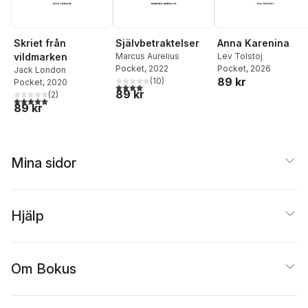
Skriet från
Självbetraktelser
Anna Karenina
vildmarken
Marcus Aurelius
Lev Tolstoj
Pocket
, 2022
Pocket
, 2026
Jack London
89 kr
(
10
)
Pocket
, 2020
4,1
utav 5 stjärnor. Totalt antal röster:
89 kr
(
2
)
5,0
utav 5 stjärnor. Totalt antal röster:
89 kr
Mina sidor
Hjälp
Om Bokus