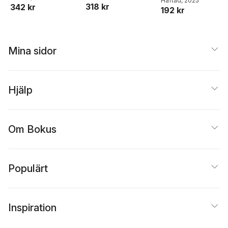
Roth
Häftad
, 2025
att förstå och
318 kr
342 kr
the Second World
192 kr
försvara FN-
War
förklaringen om d
mänskliga
rättigheterna
Mina sidor
Hjälp
Om Bokus
Populärt
Inspiration