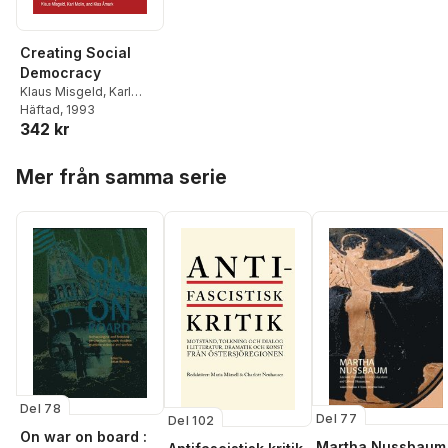
Creating Social
Democracy
Klaus Misgeld
,
Karl
Molin
Häftad
,
Klas Åmark
, 1993
342 kr
Hoppa över listan
Mer från samma serie
Del 78
Del 77
Del 102
On war on board :
Martha Nussbaum 