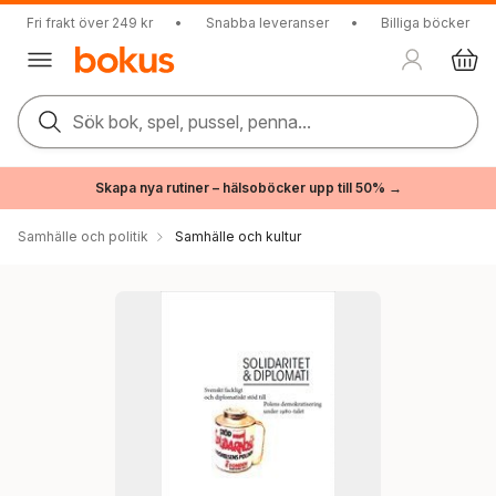
Fri frakt över 249 kr
•
Snabba leveranser
•
Billiga böcker
Sök bok, spel, pussel, penna...
Skapa nya rutiner – hälsoböcker upp till 50% →
Samhälle och politik
Samhälle och kultur