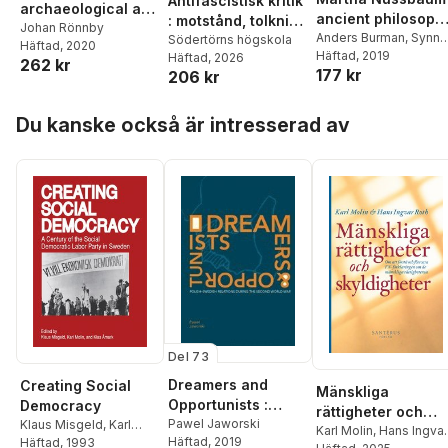
Antifascistisk kritik
archaeological and
ancient philosophy
: motstånd, tolkning
historical
Johan Rönnby
civic education
Anders Burman
,
Synne
och dialog i
Södertörns högskola
Häftad
, 2020
perspectives on
Myrebøe
Häftad
, 2019
Häftad
, 2026
and liberal
litteratur, dramatik
262 kr
early modern
177 kr
206 kr
humanism
och konst från
maritime violence
Östersjöregionen
and warfare
Hoppa över listan
Du kanske också är intresserad av
Del 73
Dreamers and
Creating Social
Mänskliga
Opportunists :
Democracy
rättigheter och
Polish-Swedish
Pawel Jaworski
Klaus Misgeld
,
Karl
skyldigheter : om
Karl Molin
,
Hans Ingvar
Häftad
, 2019
Molin
Häftad
,
Klas Åmark
, 1993
Relations during