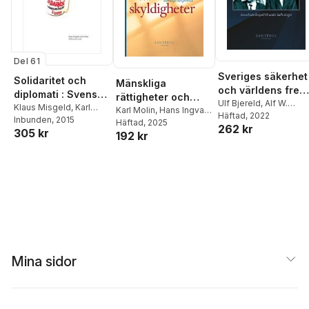
Del 61
Sveriges säkerhet
Solidaritet och
Mänskliga
och världens fred 
diplomati : Svenskt
rättigheter och
svensk
Ulf Bjereld
,
Alf W.
fackligt och
Klaus Misgeld
,
Karl
skyldigheter : om
Karl Molin
,
Hans Ingvar
Johansson
Häftad
, 2022
,
Karl Molin
utrikespolitik unde
Molin
Inbunden
,
Pawel Jaworski
, 2015
diplomatiskt stöd
Roth
Häftad
, 2025
att förstå och
262 kr
kalla kriget
305 kr
192 kr
till Polens
försvara FN-
demokratisering
förklaringen om de
under 1980-talet
mänskliga
rättigheterna
Mina sidor