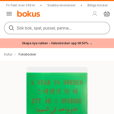
Fri frakt över 249 kr
•
Snabba leveranser
•
Billiga böcker
Sök bok, spel, pussel, penna...
Skapa nya rutiner – hälsoböcker upp till 50% →
Kultur
Fotoböcker