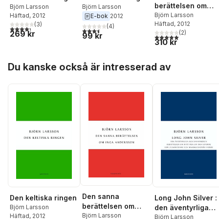
berättelsen om
Björn Larsson
Björn Larsson
Inga Andersson
Björn Larsson
Häftad
, 2012
E-bok
2012
Häftad
, 2012
(
3
)
(
4
)
4,3
utav 5 stjärnor. Totalt antal röster:
3,5
utav 5 stjärnor. Totalt antal röster:
269 kr
(
2
)
99 kr
5,0
utav 5 stjärnor. Tota
310 kr
Hoppa över listan
Du kanske också är intresserad av
Den sanna
Den keltiska ringen
Long John Silver :
berättelsen om
Björn Larsson
den äventyrliga
Inga Andersson
Björn Larsson
Häftad
, 2012
och sannfärdiga
Björn Larsson