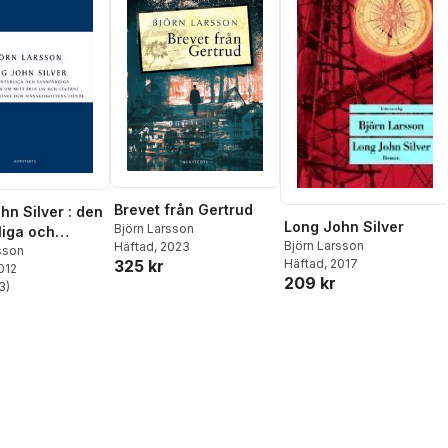
Brevet från Gertrud
hn Silver : den
Long John Silver
Björn Larsson
liga och
Björn Larsson
Häftad
, 2023
diga
sson
325 kr
Häftad
, 2017
2012
lsen om mitt
209 kr
3
)
 och leverne
stjärnor. Totalt antal röster:
koriddare och
ghetens fiende