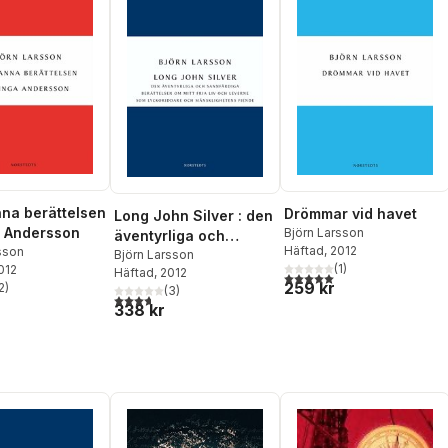
na berättelsen
Drömmar vid havet
Long John Silver : den
 Andersson
Björn Larsson
äventyrliga och
Häftad
, 2012
sson
sannfärdiga
Björn Larsson
(
1
)
2012
Häftad
, 2012
berättelsen om mitt
5,0
utav 5 stjärnor. Totalt ant
259 kr
2
)
(
3
)
fria liv och leverne
stjärnor. Totalt antal röster:
3,7
utav 5 stjärnor. Totalt antal röster:
338 kr
som lyckoriddare och
mänsklighetens fiende