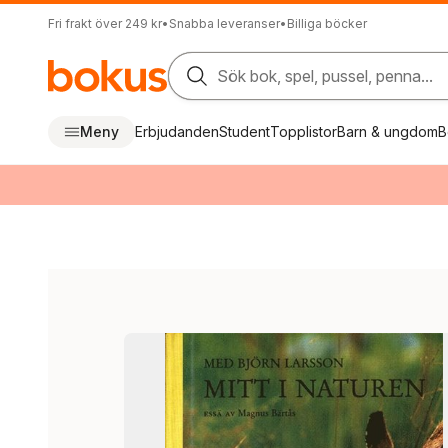
Fri frakt över 249 kr
•
Snabba leveranser
•
Billiga böcker
Sök bok, spel, pussel, penna...
Meny
Erbjudanden
Student
Topplistor
Barn & ungdom
B