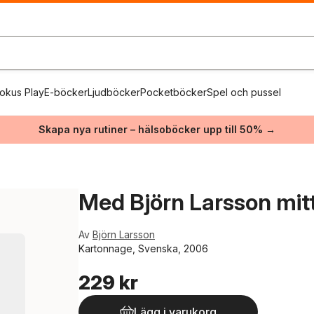
okus Play
E-böcker
Ljudböcker
Pocketböcker
Spel och pussel
Skapa nya rutiner – hälsoböcker upp till 50% →
Med Björn Larsson mitt
Av
Björn Larsson
Kartonnage, Svenska, 2006
229 kr
Lägg i varukorg