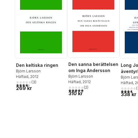
Den sanna berättelsen
Den keltiska ringen
Long Jo
om Inga Andersson
Björn Larsson
äventyr
Björn Larsson
Häftad
, 2012
sannfär
Björn Lar
Häftad
, 2012
(
3
)
Häftad
, 
berätte
4,3
utav 5 stjärnor. Totalt antal röster:
(
2
)
269 kr
(
fria liv
5,0
utav 5 stjärnor. Totalt antal röster:
3,7
utav 5 
310 kr
338 kr
som lyc
mänskli