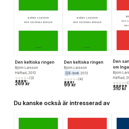
Den san
Den keltiska ringen
Den keltiska ringen
om Inga
Björn Larsson
Björn Larsson
Björn Lar
Häftad
, 2012
E-bok
2012
Häftad
, 
(
3
)
(
4
)
4,3
utav 5 stjärnor. Totalt antal röster:
3,5
utav 5 stjärnor. Totalt antal röster:
(
269 kr
99 kr
5,0
utav 5 
310 kr
Hoppa över listan
Du kanske också är intresserad av