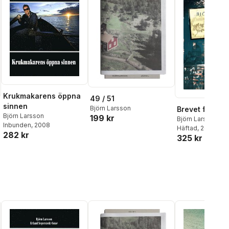
Krukmakarens öppna
49 / 51
sinnen
Björn Larsson
Brevet från G
Björn Larsson
199 kr
Björn Larsson
Inbunden
, 2008
Häftad
, 2023
282 kr
325 kr
al röster: