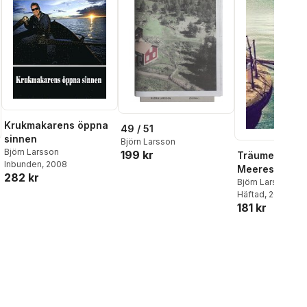
Krukmakarens öppna
49 / 51
sinnen
Björn Larsson
Björn Larsson
199 kr
Träume am Uf
Inbunden
, 2008
Meeres
282 kr
Björn Larsson
Häftad
, 2018
181 kr