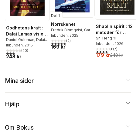
Del 1
Norrskenet
Shaolin spirit : 12
Godhetens kraft :
Fredrik Blomqvist
,
Carl
metoder för
Dalai Lamas vision
Blomqvist
Inbunden
, 2025
självbehärskning
Shi Heng Yi
för en bättre värld
Daniel Goleman
,
Dalai
(
2
)
5,0
utav 5 stjärnor. Totalt antal röster:
Inbunden
, 2026
Lama
Inbunden
, 2015
169 kr
(
17
)
(
20
)
4,3
utav 5 stjärnor. Tota
2,8
utav 5 stjärnor. Totalt antal röster:
179 kr
249 kr
248 kr
Mina sidor
Hjälp
Om Bokus