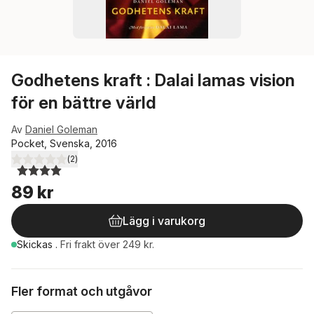
Godhetens kraft : Dalai lamas vision
för en bättre värld
Av
Daniel Goleman
Pocket, Svenska, 2016
(
2
)
4,0
utav 5 stjärnor. Totalt antal röster:
89 kr
Lägg i varukorg
Skickas
.
Fri frakt över 249 kr.
Fler format och utgåvor