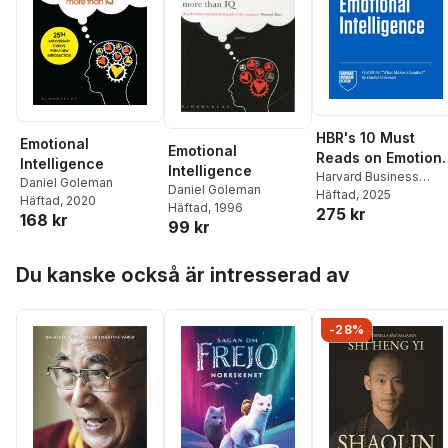
HBR's 10 Must
Emotional
Emotional
Reads on Emotiona
Intelligence
Intelligence
Intelligence,
Harvard Business
Daniel Goleman
Daniel Goleman
Review
Häftad
, 2025
,
Daniel
Updated and
Häftad
, 2020
Häftad
, 1996
275 kr
Goleman
,
Hermina
Expanded
168 kr
99 kr
Ibarra
,
Susan David
,
(featuring "What
Tasha Eurich
Makes a Leader"
Hoppa över listan
Du kanske också är intresserad av
by Daniel Goleman
-28%