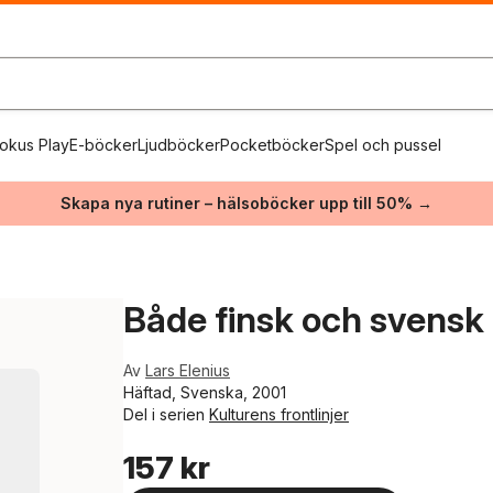
okus Play
E-böcker
Ljudböcker
Pocketböcker
Spel och pussel
Skapa nya rutiner – hälsoböcker upp till 50% →
Både finsk och svensk
Av
Lars Elenius
Häftad, Svenska, 2001
Del i serien
Kulturens frontlinjer
157 kr