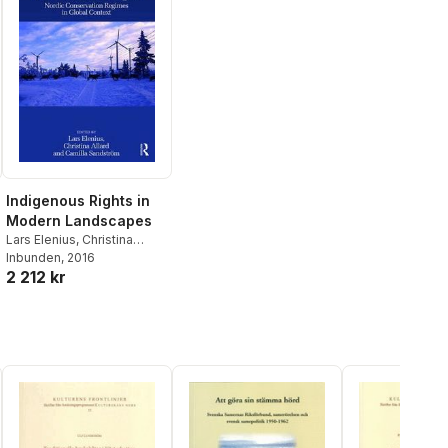
Indigenous Rights in
Modern Landscapes
Lars Elenius
,
Christina
Allard
Inbunden
,
Camilla Sandström
, 2016
2 212 kr