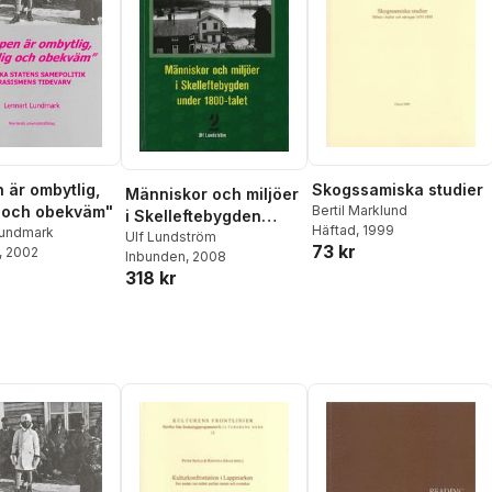
Skogssamiska studier
 är ombytlig,
Människor och miljöer
Bertil Marklund
 och obekväm"
i Skelleftebygden
Häftad
, 1999
Lundmark
under 1800-talet
Ulf Lundström
73 kr
, 2002
Inbunden
, 2008
318 kr