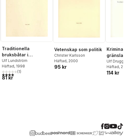
Traditionella
Kriminalitet i
Vetenskap som politik
bruksbåtar i
gränsland
Christer Karlsson
Västerbotten
Ulf Lundström
Häftad
, 2000
Ulf Drugge
95 kr
Häftad
, 1998
Häftad
, 2003
(
1
)
114 kr
4,0
utav 5 stjärnor. Totalt antal röster:
81 kr