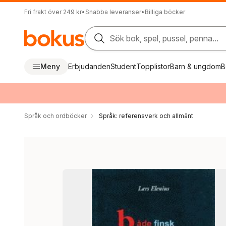
Fri frakt över 249 kr
•
Snabba leveranser
•
Billiga böcker
Sök bok, spel, pussel, penna...
Meny
Erbjudanden
Student
Topplistor
Barn & ungdom
B
Språk och ordböcker
Språk: referensverk och allmänt