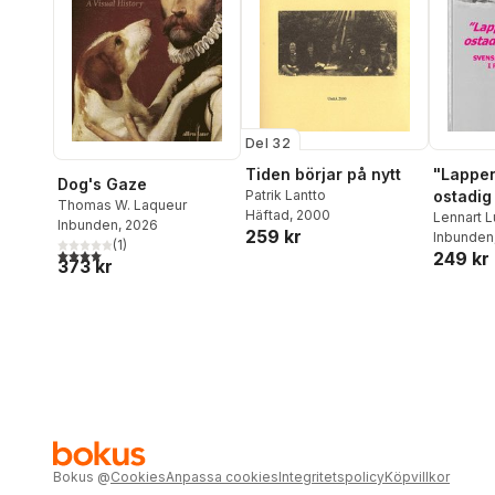
Del 32
Tiden börjar på nytt
"Lappen
Dog's Gaze
Patrik Lantto
ostadig
Thomas W. Laqueur
Häftad
, 2000
Lennart 
Inbunden
, 2026
259 kr
Inbunden
(
1
)
4,0
utav 5 stjärnor. Totalt antal röster:
249 kr
373 kr
Bokus
@
Cookies
Anpassa cookies
Integritetspolicy
Köpvillkor