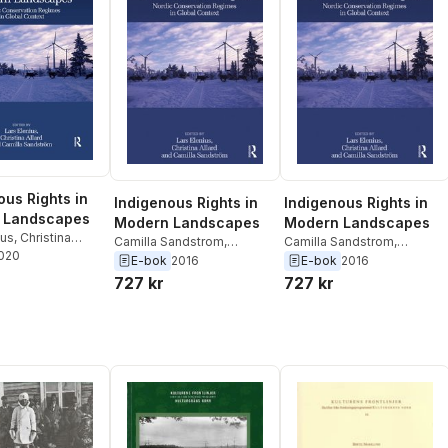
ous Rights in
Indigenous Rights in
Indigenous Rights in
 Landscapes
Modern Landscapes
Modern Landscapes
ius
,
Christina
Camilla Sandstrom
,
Camilla Sandstrom
,
milla Sandström
2020
Christina Allard
,
Lars
Christina Allard
,
Lars
E-bok
2016
E-bok
2016
Elenius
Elenius
727 kr
727 kr