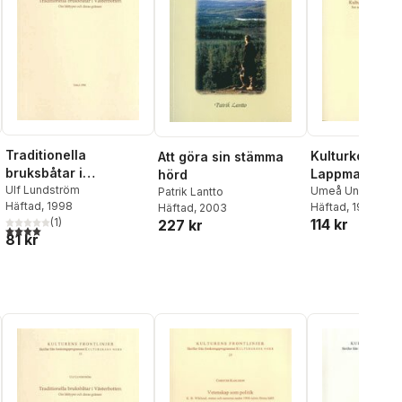
Traditionella
Kulturkonfront
Att göra sin stämma
bruksbåtar i
Lappmarken
hörd
Västerbotten
Ulf Lundström
Umeå Universitet
Patrik Lantto
Häftad
, 1998
Häftad
, 1998
Häftad
, 2003
114 kr
(
1
)
227 kr
4,0
utav 5 stjärnor. Totalt antal röster:
81 kr