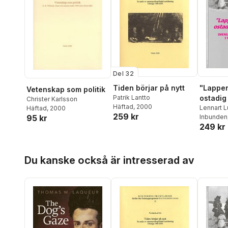
Daniel Lindmark
,
Niclas
Lindström
,
Christian
Lundahl
,
Fay Lundh Nilsson
,
Jörgen Mattlar
,
Johan
Prytz
,
Stefan Rimm
,
Johanna Ringarp
,
Henrik
Román
,
Björn Sandahl
,
Pia
Skott
,
Fredrik Thisner
,
Olof
Del 32
Winberg
Tiden börjar på nytt
"Lappen
Vetenskap som politik
Patrik Lantto
ostadig
Christer Karlsson
Häftad
, 2000
Lennart 
Häftad
, 2000
259 kr
95 kr
Inbunden
249 kr
Hoppa över listan
Du kanske också är intresserad av