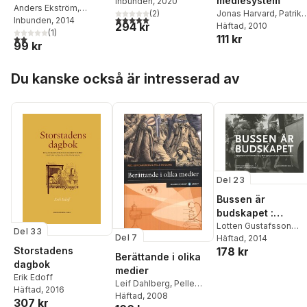
mediesystem
Inbunden
, 2020
Madeliene Lilja
,
Roy
kring
Anders Ekström
,
Jonas Harvard
,
Patrik
(
2
)
Andersson
,
Rochelle
5,0
utav 5 stjärnor. Totalt antal röster:
Solveig Jülich
Inbunden
, 2014
,
Pelle
Stockholmsutställni
294 kr
Lundell
Häftad
, 2010
Wright
,
Tomás
Snickars
(
1
)
ngen
111 kr
2,0
utav 5 stjärnor. Totalt antal röster:
Fernández Valentí
,
Anna
99 kr
Westerståhl Stenport
,
Olof Hedling
,
Mariah
Hoppa över listan
Du kanske också är intresserad av
Larsson
,
Anders
Marklund
Del 23
Bussen är
budskapet :
perspektiv på
Lotten Gustafsson
Del 33
Del 7
Reinius
Häftad
, 2014
,
Ylva Habel
,
mobilitet,
Storstadens
178 kr
Solveig Jülich
,
Ulrika
materialitet och
Berättande i olika
Torell
,
Boel Berner
,
dagbok
modernitet
medier
Kyrre Kverndokk
,
Lars
Erik Edoff
Leif Dahlberg
,
Pelle
Kaijser
,
Amanda
Häftad
, 2016
Snickars
Häftad
, 2008
Lagerkvist
307 kr