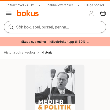
Fri frakt över 249 kr
•
Snabba leveranser
•
Billiga böcker
Sök bok, spel, pussel, penna...
Skapa nya rutiner – hälsoböcker upp till 50% →
Historia och arkeologi
Historia