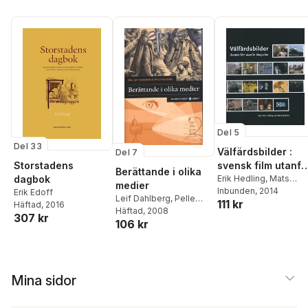
Del 5
Del 33
Välfärdsbilder :
Del 7
Storstadens
svensk film utanfö
Berättande i olika
dagbok
biografen
Erik Hedling
,
Mats
medier
Jönsson
Inbunden
, 2014
Erik Edoff
Leif Dahlberg
,
Pelle
111 kr
Häftad
, 2016
Snickars
Häftad
, 2008
307 kr
106 kr
Mina sidor