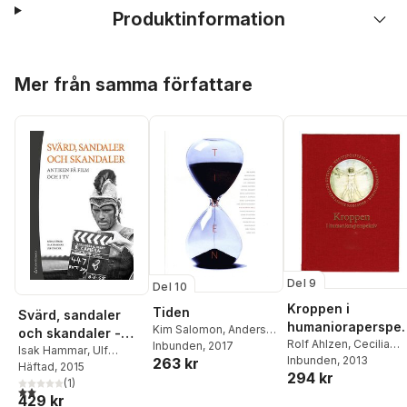
Produktinformation
Hoppa över listan
Mer från samma författare
Del 9
Del 10
Kroppen i
Tiden
Svärd, sandaler
humanioraperspek
Kim Salomon
,
Anders
och skandaler -
iv
Rolf Ahlzen
,
Cecilia
Ekström
Inbunden
,
Johan Fornäs
, 2017
,
Antiken på film och
Isak Hammar
,
Ulf
Benoni
Inbunden
,
Katarina
, 2013
263 kr
Bengt Gustafsson
,
Zander
Häftad
, 2015
,
Therése
i tv
294 kr
Bernhardsson
,
Nils
Karin Gustavsson
,
Erik
Anderson
(
1
,
)
Tomas
2,0
utav 5 stjärnor. Totalt antal röster:
Danielsen
,
Pia Dellson
Hedling
,
Carl-Göran
429 kr
Axelson
,
Lovisa