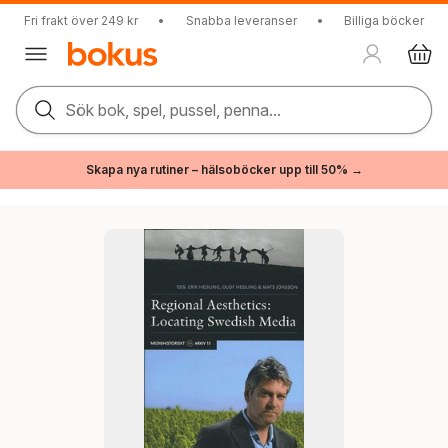
Fri frakt över 249 kr
•
Snabba leveranser
•
Billiga böcker
Sök bok, spel, pussel, penna...
Skapa nya rutiner – hälsoböcker upp till 50% →