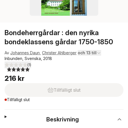
Bondeherrgårdar : den nyrika
bondeklassens gårdar 1750-1850
Av
Johannes Daun
,
Christer Ahlberger
och 13 till
Inbunden, Svenska, 2018
(
1
)
5,0
utav 5 stjärnor. Totalt antal röster:
216 kr
Tillfälligt slut
Tillfälligt slut
Beskrivning