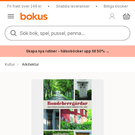
Fri frakt över 249 kr
•
Snabba leveranser
•
Billiga böcker
Sök bok, spel, pussel, penna...
Skapa nya rutiner – hälsoböcker upp till 50% →
Kultur
Arkitektur