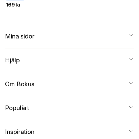
Grimbeck
,
Erik Hallberg
,
169 kr
Ingalill Nyström
,
Anneli
Eva Hessel
,
Anders
Palmsköld
,
Johan
Håkansson
,
Per Göran
Knutsson
,
Harald Bent
Johansson
,
Torbjörn
Høgseth
,
Magnús
Johansson
,
Andreas
Rannver Rafnsson
,
Karlsson
,
Anna
Joakim Seiler
,
Annelie
Mina sidor
Karlsson
,
Jens Lerbom
,
Holmberg
,
Fredrik
Sven Lindström
,
Leijonhufvud
,
Katarina
Thomas Niedomysl
,
Botwid
,
Anna Lovisa
Tomas Nilson
,
Jan-Olof
Holmquist
,
Birgitta
Hjälp
Nilsson
,
Linn Nordvall
,
Nordström
,
Mårten
Britta Nyström
,
Anneli
Medbo
,
Gustav Thane
Palmsköld
,
Hugo
Bengt Molander
Palmsköld
,
Carl
Persson
,
Erik
Om Bokus
Rosengren
,
Lena
Sommestad
,
Bo
Strömberg
,
Bengt
Westergaard
,
Pablo
Populärt
Wiking-Faria
,
Frida
Wikström
,
Jan-Owe
Wikström
,
Per
Wranning
,
Anna Pia
Inspiration
Åhslund