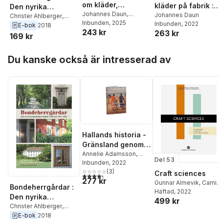
om kläder,
kläder på fabrik :
Den nyrika
kulturarv och
Johannes Daun
,
svensk
Johannes Daun
bondeklassens
Christer Ahlberger
,
Susanna Alakoski
Inbunden
, 2025
,
samhälle
Inbunden
, 2022
Johannes Daun
konfektionsindustr
E-bok
2018
gårdar 1750–1850
243 kr
Henric Bagerius
,
Karin
263 kr
cirka 1900-1980
169 kr
M. Ekström
,
Tonie
Lewenhaupt
,
Pia
Hoppa över listan
Du kanske också är intresserad av
Lundqvist
,
Emma
Severinsson
,
Marie
Ulväng
,
Paula von
Wachenfeldt
,
Philip
Warkander
,
Hanna
Wittrock
Hallands historia -
Gränsland genom
tiderna
Annelie Adamsson
,
Del 53
Christer Ahlberger
Inbunden
, 2022
,
Björn Ahnlund
(
3
)
,
Christina
Craft sciences
4,3
utav 5 stjärnor. Totalt antal röster:
277 kr
Andersson-Wiking
,
Åsa
Gunnar Almevik
,
Camil
Bondeherrgårdar :
Bengtsson
,
Hans
Groth
Häftad
,
Tina Westerlun
, 2022
Den nyrika
Bergfast
,
Lena
499 kr
Jonathan Westin
,
Ulrik
bondeklassens
Christer Ahlberger
,
Bjuggner
,
Pär Connelid
,
Hjort-Lassen
,
Arja
Johannes Daun
Berit Ganmyr
,
Lars
E-bok
2018
gårdar 1750–1850
Källbom
,
Lars Eriksson