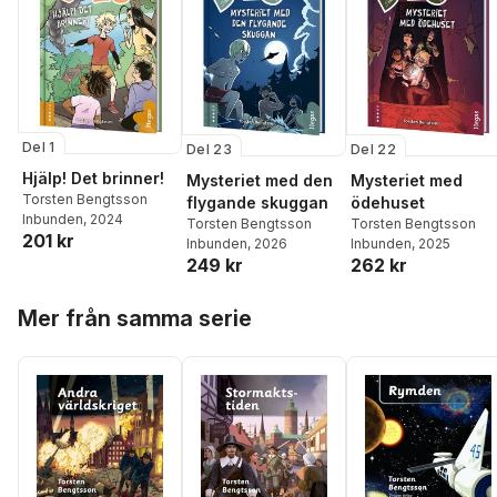
Del 1
Del 23
Del 22
Hjälp! Det brinner!
Mysteriet med den
Mysteriet med
Torsten Bengtsson
flygande skuggan
ödehuset
Inbunden
, 2024
Torsten Bengtsson
Torsten Bengtsson
201 kr
Inbunden
, 2026
Inbunden
, 2025
249 kr
262 kr
Hoppa över listan
Mer från samma serie