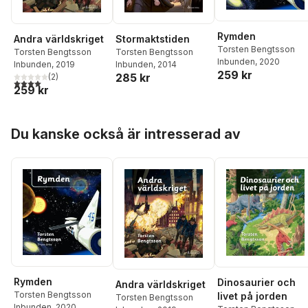
Rymden
Andra världskriget
Stormaktstiden
Torsten Bengtsson
Torsten Bengtsson
Torsten Bengtsson
Inbunden
, 2020
Inbunden
, 2019
Inbunden
, 2014
259 kr
285 kr
(
2
)
4,0
utav 5 stjärnor. Totalt antal röster:
259 kr
Hoppa över listan
Du kanske också är intresserad av
Rymden
Dinosaurier och
Andra världskriget
Torsten Bengtsson
livet på jorden
Torsten Bengtsson
Inbunden
, 2020