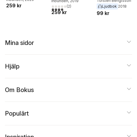
Torsten Bengtsson
Inbunden
, 2019
259 kr
(
2
)
Ljudbok
2018
4,0
utav 5 stjärnor. Totalt antal röster:
259 kr
99 kr
Mina sidor
Hjälp
Om Bokus
Populärt