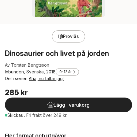
Provläs
Dinosaurier och livet på jorden
Av
Torsten Bengtsson
Inbunden, Svenska, 2018
9-12 år
Del i serien
Aha, nu fattar jag!
285 kr
Lägg i varukorg
Skickas
.
Fri frakt över 249 kr.
Fler format och utgåvor