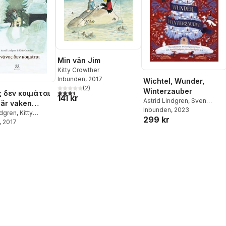
Min vän Jim
Kitty Crowther
Inbunden
, 2017
Wichtel, Wunder,
(
2
)
Winterzauber
3,5
utav 5 stjärnor. Totalt antal röster:
 δεν κοιμάται
141 kr
Astrid Lindgren
,
Sven
är vaken
Nordqvist
Inbunden
, 2023
,
Susanne Lütje
,
ka)
ndgren
,
Kitty
299 kr
Betina Gotzen-Beek
,
Anne-
, 2017
Kristin Zur Brügge