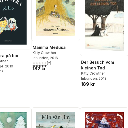
Mamma Medusa
Kitty Crowther
era på bio
Inbunden
, 2016
wther
Der Besuch vom
(
2
)
5,0
utav 5 stjärnor. Totalt antal röster:
ge
, 2010
kleinen Tod
182 kr
4
)
Kitty Crowther
stjärnor. Totalt antal röster:
Inbunden
, 2013
189 kr