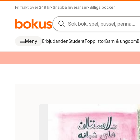
Fri frakt över 249 kr
•
Snabba leveranser
•
Billiga böcker
Sök bok, spel, pussel, penna...
Meny
Erbjudanden
Student
Topplistor
Barn & ungdom
B