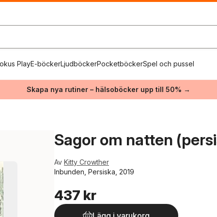
okus Play
E-böcker
Ljudböcker
Pocketböcker
Spel och pussel
Skapa nya rutiner – hälsoböcker upp till 50% →
Sagor om natten (persi
Av
Kitty Crowther
Inbunden, Persiska, 2019
437 kr
Lägg i varukorg