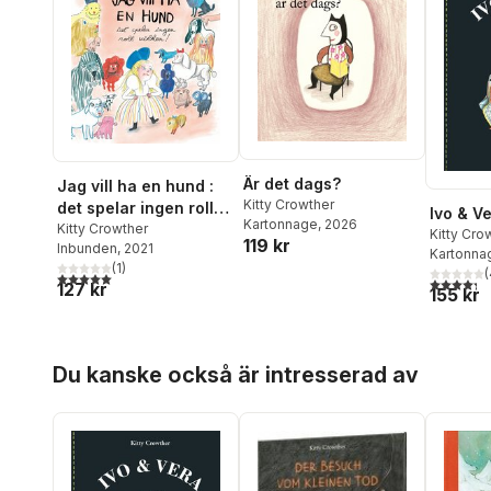
Är det dags?
Jag vill ha en hund :
Kitty Crowther
det spelar ingen roll
Ivo & V
Kartonnage
, 2026
vilken!
Kitty Crowther
Kitty Cro
119 kr
Inbunden
, 2021
Kartonna
(
1
)
(
5,0
utav 5 stjärnor. Totalt antal röster:
4,3
utav 5 
127 kr
155 kr
Hoppa över listan
Du kanske också är intresserad av