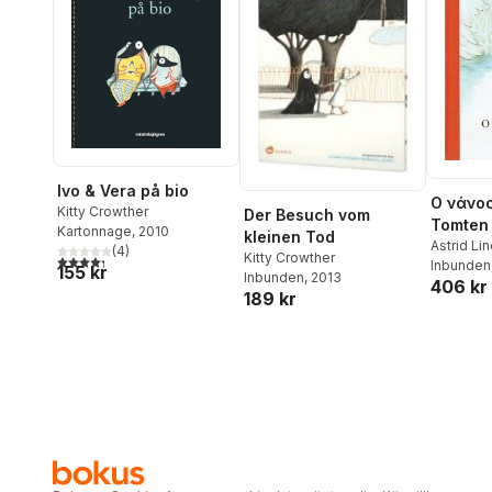
Ivo & Vera på bio
Ο νάνος
Kitty Crowther
Der Besuch vom
Tomten 
Kartonnage
, 2010
kleinen Tod
(Grekis
Astrid Li
(
4
)
Kitty Crowther
4,3
utav 5 stjärnor. Totalt antal röster:
Crowther
Inbunden
155 kr
Inbunden
, 2013
406 kr
189 kr