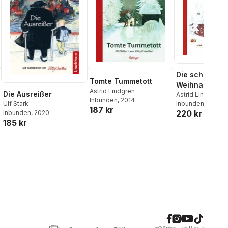
Die schönsten
Tomte Tummetott
Weihnachtsge
Astrid Lindgren
Die Ausreißer
en
Astrid Lindgren
Inbunden
, 2014
Ulf Stark
Inbunden
, 2023
187 kr
220 kr
Inbunden
, 2020
185 kr