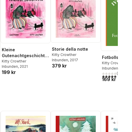
Storie della notte
Kleine
Kitty Crowther
Gutenachtgeschichte
Fotbollsmatc
Inbunden
, 2017
n
Kitty Crowther
Kitty Crowther
379 kr
Inbunden
, 2021
Inbunden
, 2011
199 kr
(
1
)
5,0
utav 5 stjärnor.
169 kr