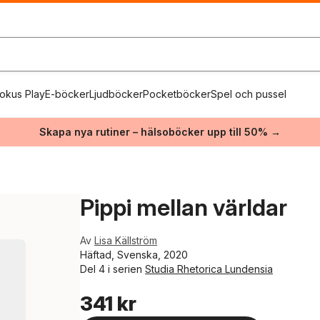
okus Play
E-böcker
Ljudböcker
Pocketböcker
Spel och pussel
Skapa nya rutiner – hälsoböcker upp till 50% →
Pippi mellan världar
Av
Lisa Källström
Häftad, Svenska, 2020
Del 4 i serien
Studia Rhetorica Lundensia
341 kr