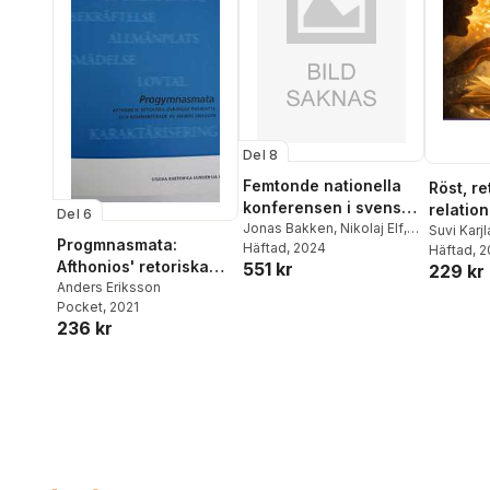
Del 8
Femtonde nationella
Röst, re
konferensen i svenska
relation
Del 6
med didaktisk
Jonas Bakken
,
Nikolaj Elf
,
från en
Suvi Karj
Progmnasmata:
Ylva Lindberg
Häftad
, 2024
,
Blix Malin
,
inriktning
Sigrell
Häftad
,
, 
An
Afthonios' retoriska
551 kr
Ann-Christin Randahl
,
229 kr
Engblom
Christina Olin-Scheller
,
övningar översatta
Anders Eriksson
Tallgren
,
Gustav Borsgård
,
Philippe
Pocket
, 2021
Tina Kin
och kommenterade av
236 kr
Collberg
,
Lisa Källström
,
Källström
Anders Eriksson
Sofia Daydenko
,
Anita
Matthies
Varga
,
Yvonne Hallesson
,
Ohlsson
,
Olle Nordberg
,
Sofia Hort
,
Schøien
,
Björn Kindenberg
,
Anna-
Østern
,
M
Maija Norberg
,
Helena
Snickars
Åström
,
Lusia Maurer
,
Victoria Steen
,
Katerina
Kuksa
,
Jörgen Mattlar
,