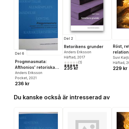
Victoria 
Kuksa
,
Jö
Maria We
Wohrne
,
Visén
,
An
Sturk
,
Kat
Jacquet
,
Briten R
Del 2
Johanna
Röst, re
Retorikens grunder
Niclas Sil
relation
Anders Eriksson
Lundströ
Del 6
Häftad
, 2017
från en
Suvi Karj
Skillerma
Progmnasmata:
(
1
)
Sigrell
Häftad
,
, 
An
Svensso
5,0
utav 5 stjärnor. Totalt antal röster:
Afthonios' retoriska
235 kr
229 kr
Engblom
Sjödin
,
Ev
övningar översatta
Anders Eriksson
Tallgren
,
Persson
,
Pocket
, 2021
Tina Kin
och kommenterade av
Petterss
236 kr
Källström
Waagaar
Anders Eriksson
Matthies
Elisabeth
Hoppa över listan
Ohlsson
,
Vuorenp
Du kanske också är intresserad av
Schøien
,
Østern
,
M
Snickars