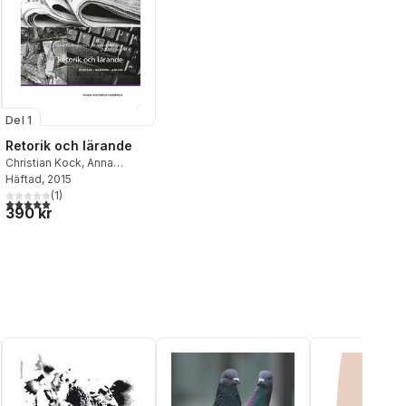
Del 1
Retorik och lärande
Christian Kock
,
Anna
Lyngfelt
Häftad
, 2015
,
Mona Forsskåhl
,
Carina Rosenberg-Wolff
(
1
)
,
5,0
utav 5 stjärnor. Totalt antal röster:
al röster:
390 kr
Henrik Juel
,
Gunilla
Almström Persson
,
Mika
Hietanen
,
Charlotte
Jørgensen
,
Martina Björk
,
Dimitrios Iordanoglou
,
Janne Lindqvist
,
Sine
Nørholm Just
,
Jon Viklund
,
Jette Barnholdt Hansen
,
Kristine Marie Berg
,
Berit
von der Lippe
,
Johan L.
Tønnesson
,
Jens E.
Kjeldsen