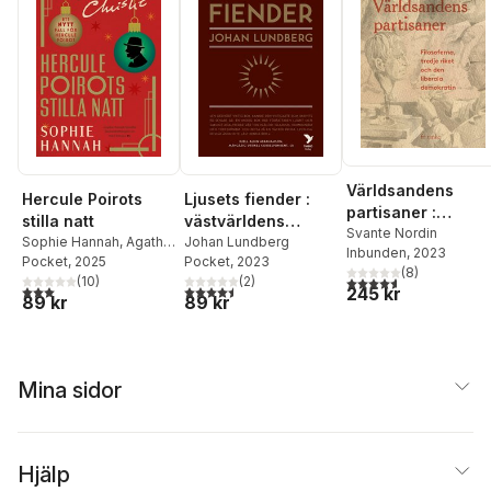
Världsandens
Hercule Poirots
Ljusets fiender :
partisaner :
stilla natt
västvärldens
filosoferna, Tredj
Svante Nordin
Sophie Hannah
,
Agatha
självkritik och den
Johan Lundberg
Inbunden
, 2023
riket och den
Christie
Pocket
, 2025
Pocket
, 2023
svenska
(
8
)
liberala demokrati
4,6
utav 5 stjärnor. Tota
(
10
)
(
2
)
idédebatten
3,0
utav 5 stjärnor. Totalt antal röster:
4,5
utav 5 stjärnor. Totalt antal röster:
245 kr
89 kr
89 kr
Mina sidor
Hjälp