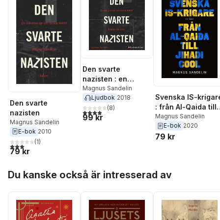
Den svarte
nazisten : en
dokumentär om
Magnus Sandelin
Svenska IS-krigar
Ljudbok
2018
Jackie Arklöf
Den svarte
: från Al-Qaida till
(
8
)
3,9
utav 5 stjärnor. Totalt antal röster:
nazisten
99 kr
Jihadi Cool
Magnus Sandelin
Magnus Sandelin
E-bok
2020
E-bok
2010
79 kr
(
1
)
3,0
utav 5 stjärnor. Totalt antal röster:
79 kr
Hoppa över listan
Du kanske också är intresserad av