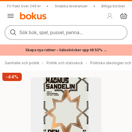
Fri frakt över 249 kr
•
Snabba leveranser
•
Billiga böcker
Sök bok, spel, pussel, penna...
Skapa nya rutiner – hälsoböcker upp till 50% →
Samhälle och politik
Politik och statsskick
Politiska ideologier och
-44%