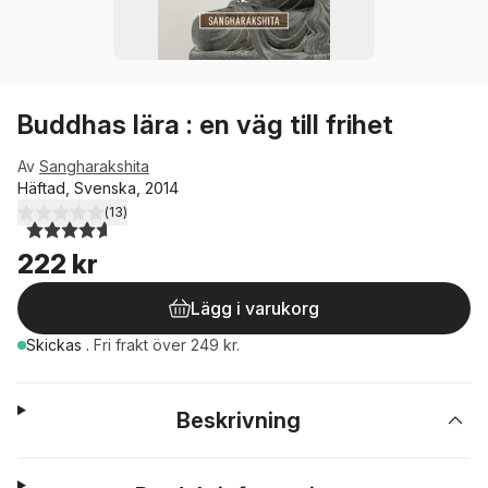
Buddhas lära : en väg till frihet
Av
Sangharakshita
Häftad, Svenska, 2014
(
13
)
4,6
utav 5 stjärnor. Totalt antal röster:
222 kr
Lägg i varukorg
Skickas
.
Fri frakt över 249 kr.
Beskrivning