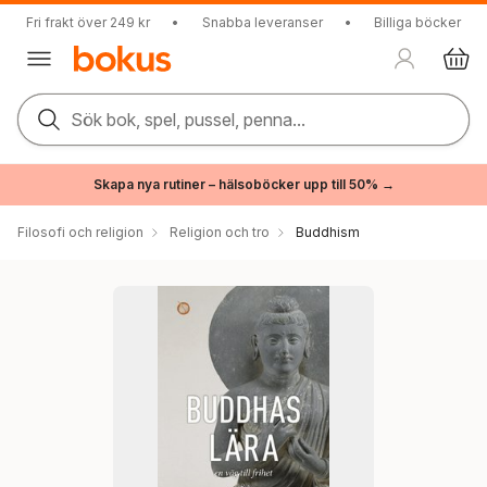
Fri frakt över 249 kr
•
Snabba leveranser
•
Billiga böcker
Sök bok, spel, pussel, penna...
Skapa nya rutiner – hälsoböcker upp till 50% →
Filosofi och religion
Religion och tro
Buddhism