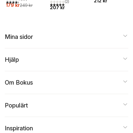
212 kr
4,3
utav 5 stjärnor. Totalt antal röster:
(
2
)
5,0
utav 5 stjärnor. Totalt antal röster:
179 kr
249 kr
207 kr
Mina sidor
Hjälp
Om Bokus
Populärt
Inspiration