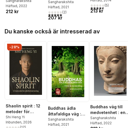
Häftad
, 2014
vägledning till
Sangharakshita
vision och
Sangharakshita
(
5
)
Häftad
, 2022
Satipatthana-sutta
Häftad
, 2021
4,6
utav 5 stjärnor. Tota
omvandling
213 kr
212 kr
(
2
)
5,0
utav 5 stjärnor. Totalt antal röster:
207 kr
Hoppa över listan
Du kanske också är intresserad av
-28%
Shaolin spirit : 12
Buddhas väg till
Buddhas ädla
metoder för
medvetenhet : en
åttafaldiga väg :
självbehärskning
Shi Heng Yi
vägledning till
Sangharakshita
vision och
Sangharakshita
Inbunden
, 2026
Häftad
, 2022
Satipatthana-sutt
Häftad
, 2021
omvandling
(
17
)