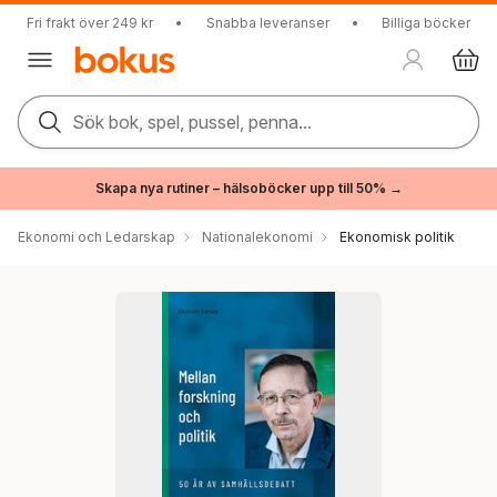
Fri frakt över 249 kr
•
Snabba leveranser
•
Billiga böcker
Sök bok, spel, pussel, penna...
Skapa nya rutiner – hälsoböcker upp till 50% →
Ekonomi och Ledarskap
Nationalekonomi
Ekonomisk politik