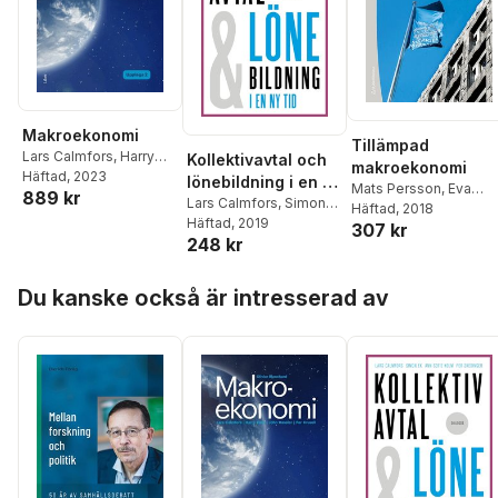
Makroekonomi
Tillämpad
Lars Calmfors
,
Harry
Kollektivavtal och
makroekonomi
Flam
Häftad
,
John Hassler
, 2023
,
Per
lönebildning i en ny
Mats Persson
,
Eva
889 kr
Krusell
tid
Lars Calmfors
,
Simon
Skult
Häftad
,
Lars Calmfors
, 2018
,
Ek
Häftad
,
Ann-Sofie Kolm
, 2019
,
Per
307 kr
Peter Englund
,
Lennart
248 kr
Skedinger
Erixon
,
Harry Flam
,
Anders Forslund
,
Bertil
Hoppa över listan
Holmlund
,
Jesper
Du kanske också är intresserad av
Roine