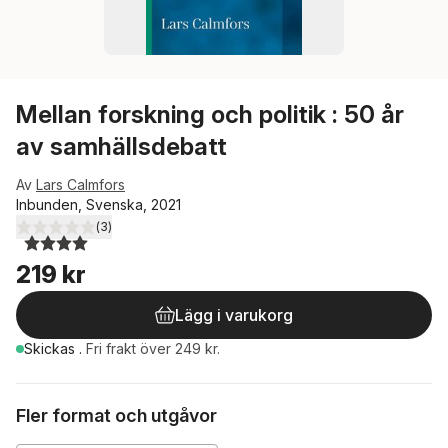
Mellan forskning och politik : 50 år
av samhällsdebatt
Av
Lars Calmfors
Inbunden, Svenska, 2021
(
3
)
4,0
utav 5 stjärnor. Totalt antal röster:
219 kr
Lägg i varukorg
Skickas
.
Fri frakt över 249 kr.
Fler format och utgåvor