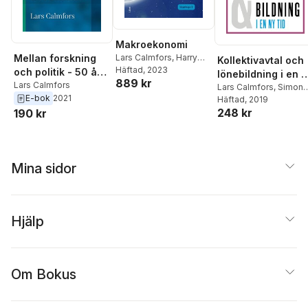
Makroekonomi
Mellan forskning
Lars Calmfors
,
Harry
Kollektivavtal och
Flam
Häftad
,
John Hassler
, 2023
,
Per
och politik - 50 år
lönebildning i en 
889 kr
Krusell
av samhällsdebatt
Lars Calmfors
tid
Lars Calmfors
,
Simon
E-bok
2021
Ek
Häftad
,
Ann-Sofie Kolm
, 2019
,
P
248 kr
Skedinger
190 kr
Mina sidor
Hjälp
Om Bokus