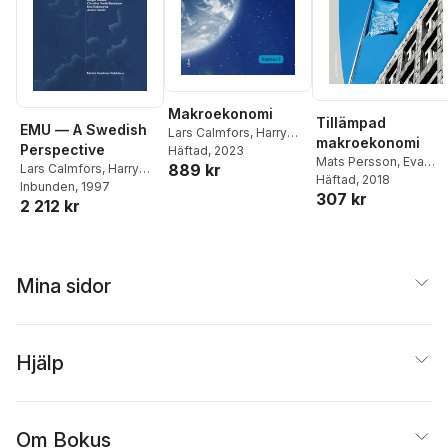
Makroekonomi
Tillämpad
EMU — A Swedish
Lars Calmfors
,
Harry
makroekonomi
Perspective
Flam
Häftad
,
John Hassler
, 2023
,
Per
Mats Persson
,
Eva
889 kr
Lars Calmfors
,
Harry
Krusell
Skult
Häftad
,
Lars Calmfors
, 2018
,
Flam
Inbunden
,
Nils Gottfries
, 1997
,
307 kr
Peter Englund
,
Lennart
2 212 kr
Janne Haaland Matlary
,
Erixon
,
Harry Flam
,
Magnus Jerneck
,
Anders Forslund
,
Bertil
Rutger Lindahl
,
Holmlund
,
Jesper
Christina Nordh
Roine
Berntsson
,
Ewa
Mina sidor
Rabinowitz
,
A. Vredin
Hjälp
Om Bokus