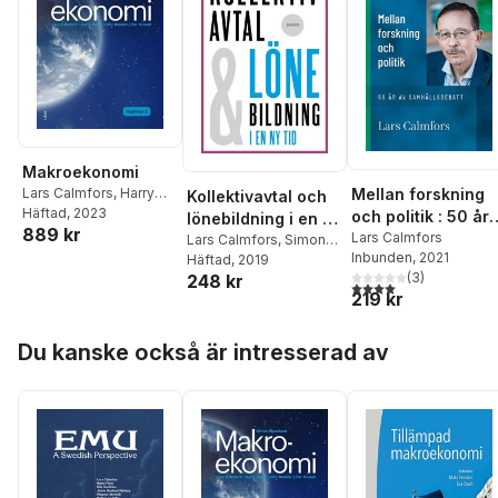
Makroekonomi
Mellan forskning
Lars Calmfors
,
Harry
Kollektivavtal och
Flam
Häftad
,
John Hassler
, 2023
,
Per
och politik : 50 år
lönebildning i en ny
889 kr
Krusell
av samhällsdebatt
Lars Calmfors
tid
Lars Calmfors
,
Simon
Inbunden
, 2021
Ek
Häftad
,
Ann-Sofie Kolm
, 2019
,
Per
(
3
)
248 kr
Skedinger
4,0
utav 5 stjärnor. Tota
219 kr
Hoppa över listan
Du kanske också är intresserad av