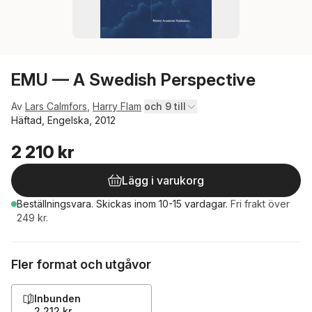
EMU — A Swedish Perspective
Av
Lars Calmfors
,
Harry Flam
och 9 till
Häftad, Engelska, 2012
2 210 kr
Lägg i varukorg
Beställningsvara.
Skickas
inom 10-15 vardagar
.
Fri frakt över
249 kr.
Fler format och utgåvor
Inbunden
2 212 kr