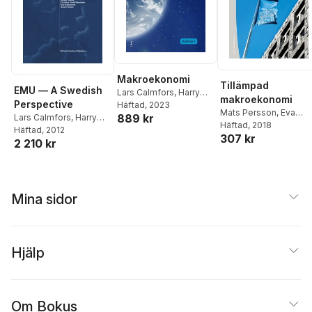
Makroekonomi
Tillämpad
EMU — A Swedish
Lars Calmfors
,
Harry
makroekonomi
Perspective
Flam
Häftad
,
John Hassler
, 2023
,
Per
Mats Persson
,
Eva
889 kr
Lars Calmfors
,
Harry
Krusell
Skult
Häftad
,
Lars Calmfors
, 2018
,
Flam
Häftad
,
Nils Gottfries
, 2012
,
307 kr
Peter Englund
,
Lennart
2 210 kr
Janne Haaland Matlary
,
Erixon
,
Harry Flam
,
Magnus Jerneck
,
Anders Forslund
,
Bertil
Rutger Lindahl
,
Holmlund
,
Jesper
Christina Nordh
Roine
Berntsson
,
Ewa
Mina sidor
Rabinowitz
,
A. Vredin
,
Lars Calmfors
,
Harry
Flam
Hjälp
Om Bokus