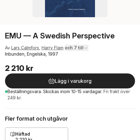
EMU — A Swedish Perspective
Av
Lars Calmfors
,
Harry Flam
och 7 till
Inbunden, Engelska, 1997
2 210 kr
Lägg i varukorg
Beställningsvara.
Skickas
inom 10-15 vardagar
.
Fri frakt över
249 kr.
Fler format och utgåvor
Häftad
2 210 kr