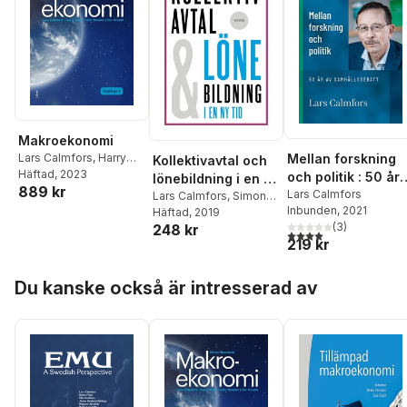
Makroekonomi
Mellan forskning
Lars Calmfors
,
Harry
Kollektivavtal och
Flam
Häftad
,
John Hassler
, 2023
,
Per
och politik : 50 år
lönebildning i en ny
889 kr
Krusell
av samhällsdebatt
Lars Calmfors
tid
Lars Calmfors
,
Simon
Inbunden
, 2021
Ek
Häftad
,
Ann-Sofie Kolm
, 2019
,
Per
(
3
)
248 kr
Skedinger
4,0
utav 5 stjärnor. Tota
219 kr
Hoppa över listan
Du kanske också är intresserad av